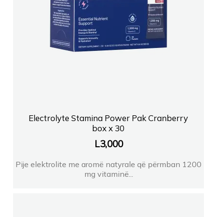
Electrolyte Stamina Power Pak Cranberry
box x 30
L
3,000
Pije elektrolite me aromë natyrale që përmban 1200
mg vitaminë...