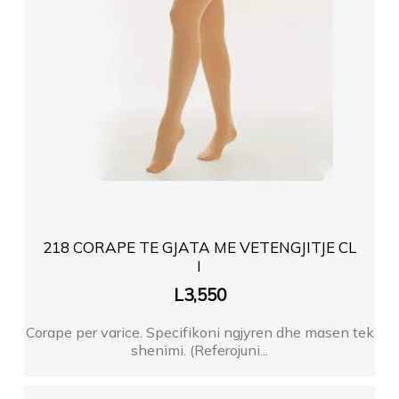
218 CORAPE TE GJATA ME VETENGJITJE CL
I
L
3,550
Corape per varice. Specifikoni ngjyren dhe masen tek
shenimi. (Referojuni...