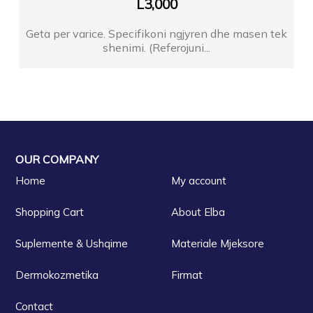
L
3,000
Geta per varice. Specifikoni ngjyren dhe masen tek
shenimi. (Referojuni...
OUR COMPANY
Home
My account
Shopping Cart
About Elba
Suplemente & Ushqime
Materiale Mjeksore
Dermokozmetika
Firmat
Contact