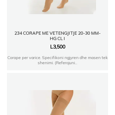
234 CORAPE ME VETENGJITJE 20-30 MM-
HG CL I
L
3,500
Corape per varice. Specifikoni ngjyren dhe masen tek
shenimi. (Referojuni...