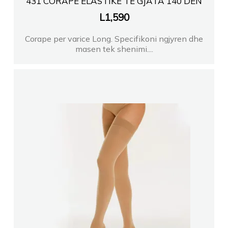
431 CORAPE ELASTIKE TE GJATA 140 DEN
L
1,590
Corape per varice Long. Specifikoni ngjyren dhe
masen tek shenimi....