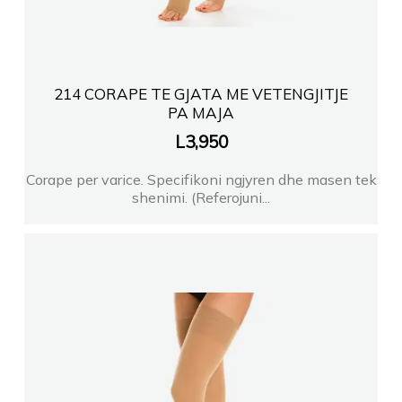
214 CORAPE TE GJATA ME VETENGJITJE
PA MAJA
L
3,950
Corape per varice. Specifikoni ngjyren dhe masen tek
shenimi. (Referojuni...