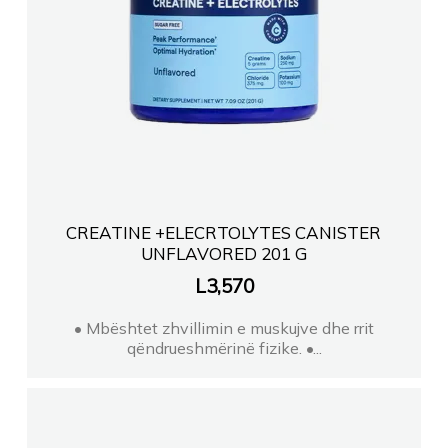
CREATINE +ELECRTOLYTES CANISTER
UNFLAVORED 201 G
L
3,570
• Mbështet zhvillimin e muskujve dhe rrit
qëndrueshmërinë fizike. •...