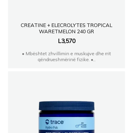
CREATINE + ELECROLYTES TROPICAL
WARETMELON 240 GR
L
3,570
• Mbështet zhvillimin e muskujve dhe rrit
qëndrueshmërinë fizike. •...