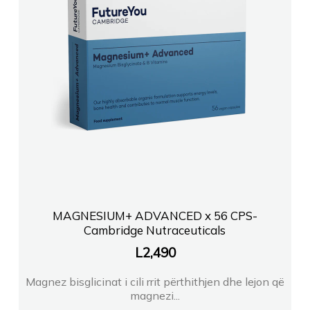
MAGNESIUM+ ADVANCED x 56 CPS-
Cambridge Nutraceuticals
L
2,490
Magnez bisglicinat i cili rrit përthithjen dhe lejon që
magnezi...