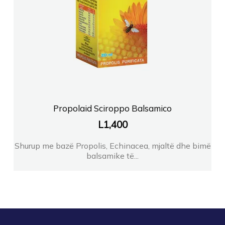
Propolaid Sciroppo Balsamico
L
1,400
Shurup me bazë Propolis, Echinacea, mjaltë dhe bimë
balsamike të...