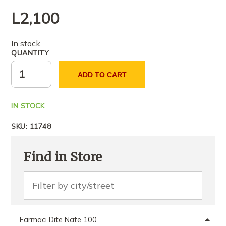
L
2,100
In stock
QUANTITY
ADD TO CART
IN STOCK
SKU:
11748
Find in Store
Farmaci Dite Nate 100