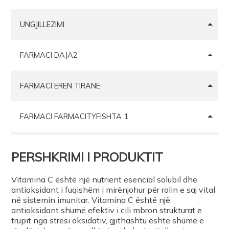
UNGJILLEZIMI
FARMACI DAJA2
FARMACI EREN TIRANE
FARMACI FARMACITYFISHTA 1
Farmaci NIKH Health Beauty
PERSHKRIMI I PRODUKTIT
Farmaci NIKH Health Beauty
Vitamina C është një nutrient esencial solubil dhe
antioksidant i fuqishëm i mirënjohur për rolin e saj vital
në sistemin imunitar. Vitamina C është një
Farmaci Dite Nate 100
antioksidant shumë efektiv i cili mbron strukturat e
trupit nga stresi oksidativ, gjithashtu është shumë e