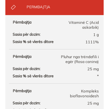
PERMBAJTJA
FARMACI FARMACITYFISHTA 1
Vitaminë C (Acid
askorbik)
1 g
1111%
Pluhur nga trëndafili i
egër (Rosa canina)
25 mg
*
Kompleks
bioflavonoidesh
25 mg