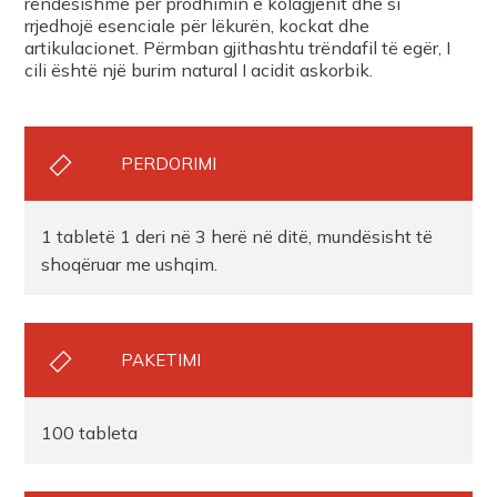
rëndësishme për prodhimin e kolagjenit dhe si
Farmaci Farmanet 10
rrjedhojë esenciale për lëkurën, kockat dhe
artikulacionet. Përmban gjithashtu trëndafil të egër, I
cili është një burim natural I acidit askorbik.
FARMACI DORINA VASIARI DR
Farmaci Dite Nate 100
PERDORIMI
FARMACI BUTRINTI
1 tabletë 1 deri në 3 herë në ditë, mundësisht të
shoqëruar me ushqim.
FARMACI SUELA DURRES
FARMACI REDITR
PAKETIMI
Farmaci SIDI
100 tableta
Farmaci Dite Nate 100