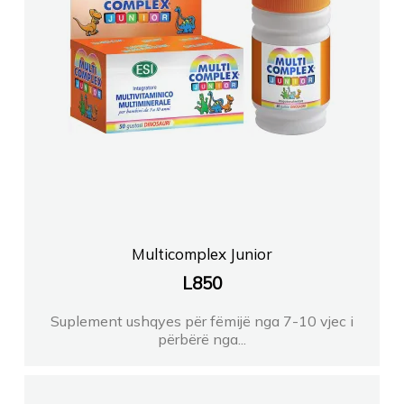
Multicomplex Junior
L
850
Suplement ushqyes për fëmijë nga 7-10 vjec i
përbërë nga...