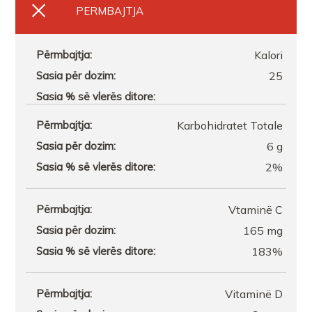
PERMBAJTJA
Kalori
25
Karbohidratet Totale
6 g
2%
Vtaminë C
165 mg
183%
Vitaminë D