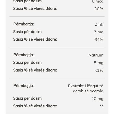
6 mcg
30%
Zink
7 mg
64%
Natrium
5 mg
<1%
Ekstrakt i lëngut të
qershisë acerola
20 mg
**