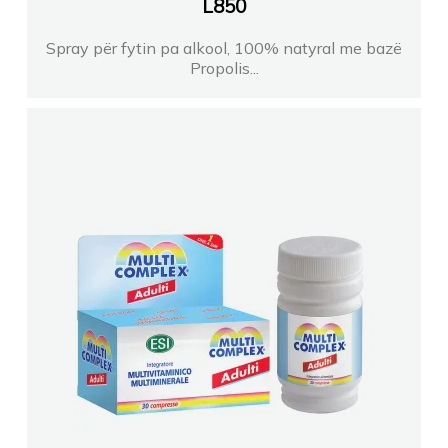
L
850
Spray për fytin pa alkool, 100% natyral me bazë
Propolis...