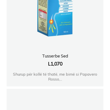
Tusserbe Sed
L
1,070
Shurup për kollë të thatë, me bimë si Papavero
Rosso,...