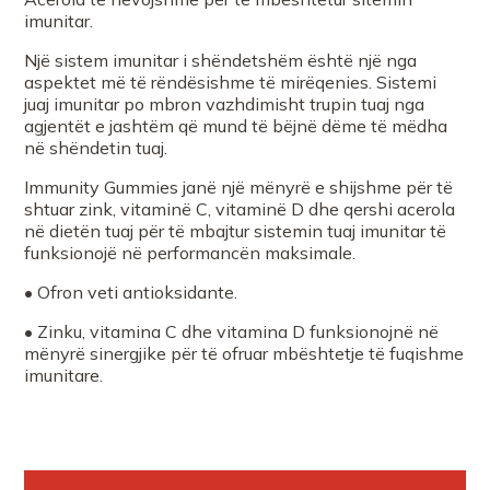
imunitar.
Një sistem imunitar i shëndetshëm është një nga
aspektet më të rëndësishme të mirëqenies. Sistemi
juaj imunitar po mbron vazhdimisht trupin tuaj nga
agjentët e jashtëm që mund të bëjnë dëme të mëdha
në shëndetin tuaj.
Immunity Gummies janë një mënyrë e shijshme për të
shtuar zink, vitaminë C, vitaminë D dhe qershi acerola
në dietën tuaj për të mbajtur sistemin tuaj imunitar të
funksionojë në performancën maksimale.
• Ofron veti antioksidante.
• Zinku, vitamina C dhe vitamina D funksionojnë në
mënyrë sinergjike për të ofruar mbështetje të fuqishme
imunitare.