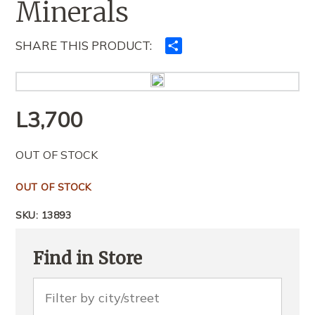
Minerals
SHARE THIS PRODUCT:
Ndajeni
me
të
tjerët
L
3,700
OUT OF STOCK
OUT OF STOCK
SKU:
13893
Find in Store