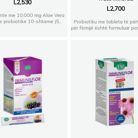
L
2,530
L
2,700
ente me 10,000 mg Aloe Vera
je probiotike 10-shtame (5...
Probiotiku me tableta të p
për fëmijë është formuluar pos