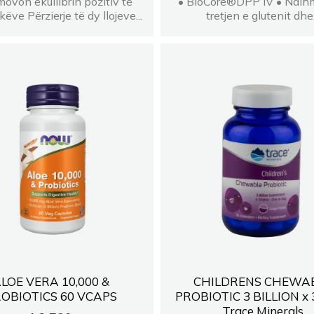
movon ekuilibrin pozitiv të
• BioCore®DPP IV • Ndih
këve Përzierje të dy llojeve...
tretjen e glutenit dhe.
LOE VERA 10,000 &
CHILDRENS CHEWA
OBIOTICS 60 VCAPS
PROBIOTIC 3 BILLION x 
Trace Minerals