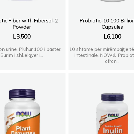
tic Fiber with Fibersol-2
Probiotic-10 100 Billio
Powder
Capsules
L
3,500
L
6,100
on urine. Pluhur 100 i paster.
10 shtame për mirëmbajtje t
Burim i shkelqyer i...
intestinale. NOW® Probio
ofron...