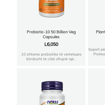
Probiotic-10 50 Billion Veg
Plan
Capsules
L
6,050
Suport pë
Protea
10 shtame probiotike të vërtetuara
klinikisht të cilat ofrojnë një...