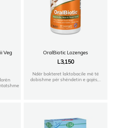
i Veg
OralBiotic Lozenges
L
3,150
Ndër bakteret laktobacile më të
dobishme për shëndetin e gojës,...
lorën
shtatshme