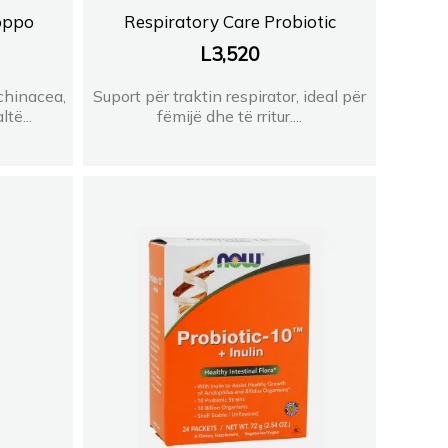
roppo
Respiratory Care Probiotic
L
3,520
chinacea,
Suport për traktin respirator, ideal për
të...
fëmijë dhe të rritur....