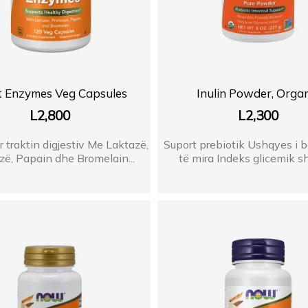
t Enzymes Veg Capsules
Inulin Powder, Organ
L
2,800
L
2,300
r traktin digjestiv Me Laktazë,
Suport prebiotik Ushqyes i 
zë, Papain dhe Bromelain...
të mira Indeks glicemik sh