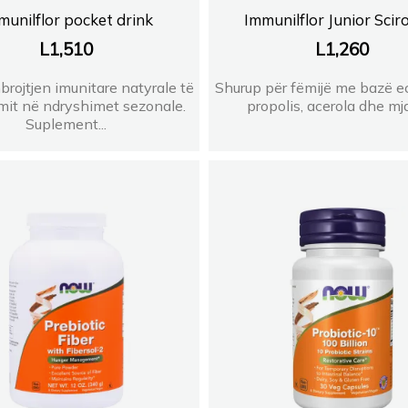
munilflor pocket drink
Immunilflor Junior Sci
L
1,510
L
1,260
rojtjen imunitare natyrale të
Shurup për fëmijë me bazë e
mit në ndryshimet sezonale.
propolis, acerola dhe mjal
Suplement...