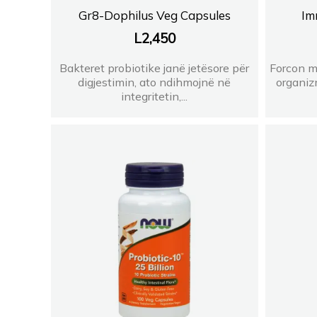
Gr8-Dophilus Veg Capsules
Im
L
2,450
Bakteret probiotike janë jetësore për
Forcon mb
digjestimin, ato ndihmojnë në
organiz
integritetin,...