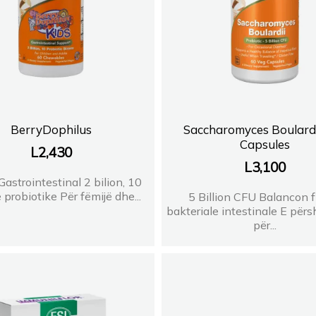
BerryDophilus
Saccharomyces Boulardi
Capsules
L
2,430
L
3,100
Gastrointestinal 2 bilion, 10
probiotike Për fëmijë dhe...
5 Billion CFU Balancon f
bakteriale intestinale E për
për...