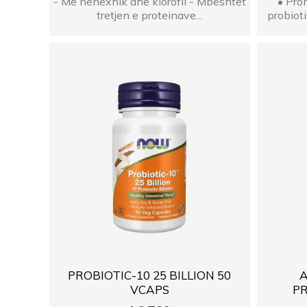
- Me nenexhik dhe klorofil - Mbështet
• Pro
tretjen e proteinave...
probioti
PROBIOTIC-10 25 BILLION 50
A
VCAPS
PR