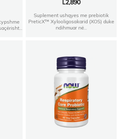
L
2,890
Suplement ushqyes me prebiotik
PreticX™ Xylooligosakarid (XOS) duke
ërtypshme
ndihmuar në...
açërisht...