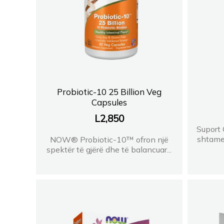
Probiotic-10 25 Billion Veg
Capsules
L
2,850
Suport 
shtame 
NOW® Probiotic-10™ ofron një
spektër të gjërë dhe të balancuar...