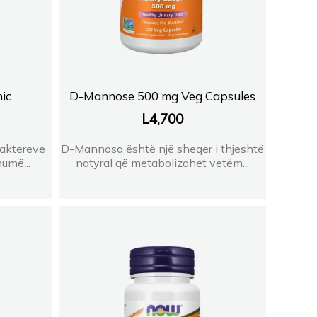
ic
D-Mannose 500 mg Veg Capsules
L
4,700
baktereve
D-Mannosa është një sheqer i thjeshtë
umë...
natyral që metabolizohet vetëm...