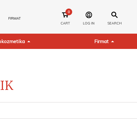
0
FIRMAT
CART
LOG IN
SEARCH
kozmetika
Firmat
IK