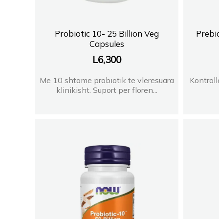
Probiotic 10- 25 Billion Veg
Prebio
Capsules
L
6,300
Me 10 shtame probiotik te vleresuara
Kontroll
klinikisht. Suport per floren...