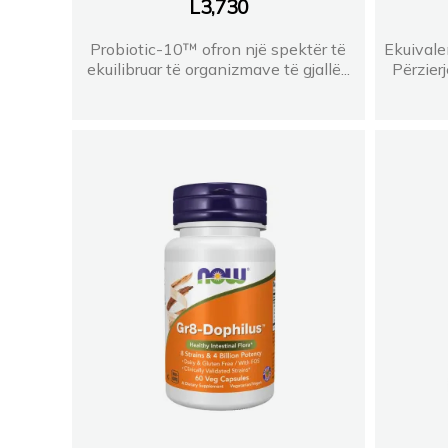
L
3,730
Probiotic-10™ ofron një spektër të
Ekuival
ekuilibruar të organizmave të gjallë...
Përzier