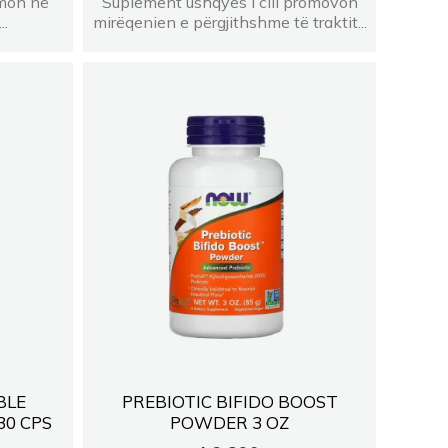
mon në
Suplement ushqyes i cili promovon
..
mirëqenien e përgjithshme të traktit...
BLE
PREBIOTIC BIFIDO BOOST
30 CPS
POWDER 3 OZ