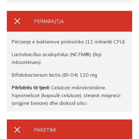
PERMBAJTJA
Përzierje e baktereve probiotike (12 miliardë CFU)
Lactobacillus acidophilus (NCFM®) (lloji
mbizotërues)
Bifidobacterium lactis (BI-04) 120 mg
Përbërës të tjerë:
Celulozë mikrokristaline,
hipromelozë (kapsulë celuloze), stearat magnezi
(origjinë bimore) dhe dioksid silici.
PAKETIMI