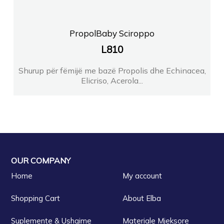
PropolBaby Sciroppo
L
810
Shurup për fëmijë me bazë Propolis dhe Echinacea,
Elicriso, Acerola...
OUR COMPANY
Home
My account
Shopping Cart
About Elba
Suplemente & Ushqime
Materiale Mjeksore