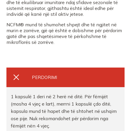
dhe të ekuilibruar imunitare ndaj sfidave sezonale të
sistemit respirator, gjithashtu është ideal edhe për
individë që kanë një stil aktiv jetese.
NCFM® mund të shumohet shpejt dhe të ngjitet në
murin e zorrëve, gjë që është e dobishme për përdorim
gjatë dhe pas shqetësimeve të përkohshme të
mikroflorës së zorrëve.
PERDORIMI
1 kapsulë 1 deri në 2 herë në ditë. Për fëmijët
(mosha 4 vjeç e lart), merrni 1 kapsulë çdo ditë,
kapsula mund të hapet dhe të shtohet në ushqim
ose pije. Nuk rekomandohet për përdorim nga
fëmijët nën 4 vjeç.