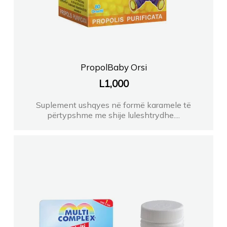
PropolBaby Orsi
L
1,000
Suplement ushqyes në formë karamele të
përtypshme me shije luleshtrydhe....