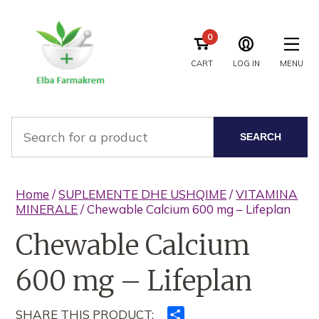
0
CART
LOG IN
MENU
SEARCH
Home
/
SUPLEMENTE DHE USHQIME
/
VITAMINA
MINERALE
/ Chewable Calcium 600 mg – Lifeplan
Chewable Calcium
600 mg – Lifeplan
SHARE THIS PRODUCT:
Ndajeni