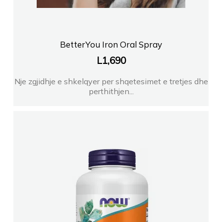
BetterYou Iron Oral Spray
L
1,690
Nje zgjidhje e shkelqyer per shqetesimet e tretjes dhe
perthithjen...