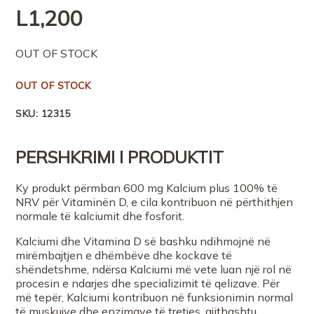
L
1,200
OUT OF STOCK
OUT OF STOCK
SKU:
12315
PERSHKRIMI I PRODUKTIT
Ky produkt përmban 600 mg Kalcium plus 100% të
NRV për Vitaminën D, e cila kontribuon në përthithjen
normale të kalciumit dhe fosforit.
Kalciumi dhe Vitamina D së bashku ndihmojnë në
mirëmbajtjen e dhëmbëve dhe kockave të
shëndetshme, ndërsa Kalciumi më vete luan një rol në
procesin e ndarjes dhe specializimit të qelizave. Për
më tepër, Kalciumi kontribuon në funksionimin normal
të muskujve dhe enzimave të tretjes, gjithashtu