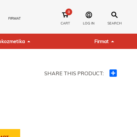
0
FIRMAT
CART
LOG IN
SEARCH
kozmetika
Firmat
SHARE THIS PRODUCT:
Ndajeni
me
të
tjerët