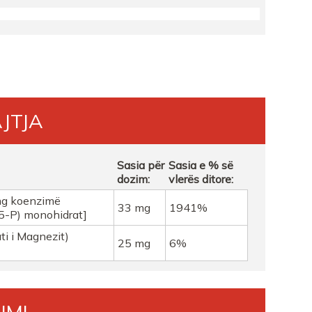
ISHTA 1
JTJA
Sasia për
Sasia e % së
dozim:
vlerës ditore:
mg koenzimë
33 mg
1941%
-5-P) monohidrat]
ti i Magnezit)
25 mg
6%
IMI