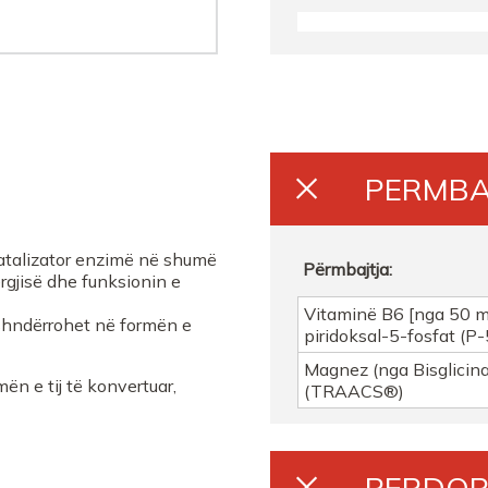
FARMACI BUTRINTI
FARMACI FARMACITYF
FARMACI KLARAALL
PERMBA
katalizator enzimë në shumë
Përmbajtja:
rgjisë dhe funksionin e
Vitaminë B6 [nga 50 
ë shndërrohet në formën e
piridoksal-5-fosfat (P
Magnez (nga Bisglicina
ën e tij të konvertuar,
(TRAACS®)
PERDOR