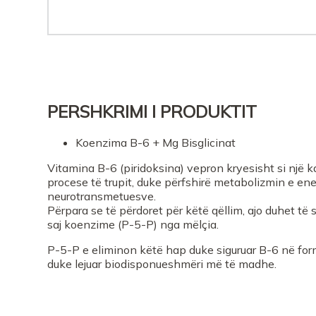
PERSHKRIMI I PRODUKTIT
Koenzima B-6 + Mg Bisglicinat
Vitamina B-6 (piridoksina) vepron kryesisht si një 
procese të trupit, duke përfshirë metabolizmin e ene
neurotransmetuesve.
Përpara se të përdoret për këtë qëllim, ajo duhet t
saj koenzime (P-5-P) nga mëlçia.
P-5-P e eliminon këtë hap duke siguruar B-6 në form
duke lejuar biodisponueshmëri më të madhe.