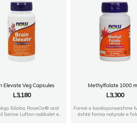
n Elevate Veg Capsules
Methylfolate 1000 
L
3,180
L
3,300
nkgo Biloba, RoseOx® and
Formë e biodisponueshme Me
il Serine Lufton radikalet e...
është forma natyrale e folat