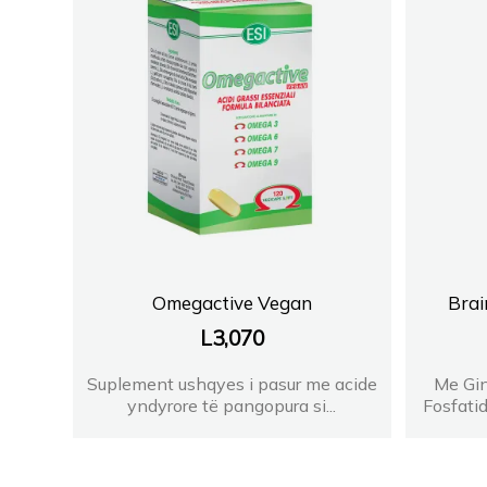
Omegactive Vegan
Brai
L
3,070
Suplement ushqyes i pasur me acide
Me Gi
yndyrore të pangopura si...
Fosfatid