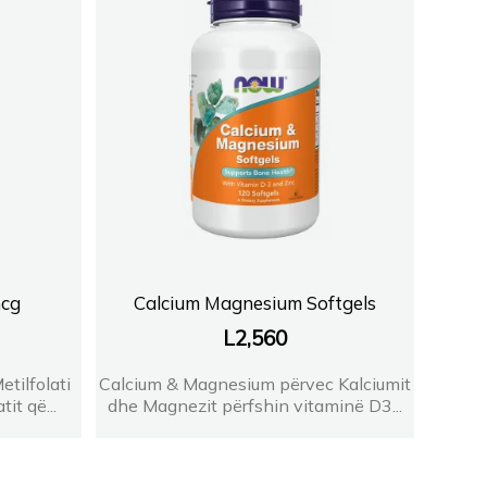
mcg
Calcium Magnesium Softgels
L
2,560
tilfolati
Calcium & Magnesium përvec Kalciumit
it që...
dhe Magnezit përfshin vitaminë D3...