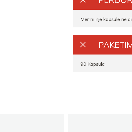
Merrni një kapsulë në d
PAKETIM
90 Kapsula.