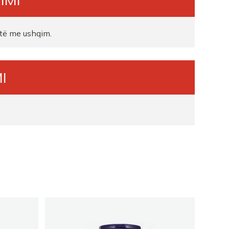
itë me ushqim.
I