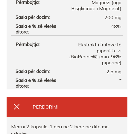
FARMACI ANGJA DURRES
Magnezi (nga
Bisglicinati i Magnezit)
200 mg
Farmaci FarmaSeven
48%
FARMACI ANI TIRANE
Ekstrakt i frutave të
piperit të zi
Farmaci Orange Farmaci 016
(BioPerine®) (min. 96%
piperinë)
2.5 mg
FARMACI JONAPHARMASHK
*
Farmaci Orange Farmaci 11
PERDORIMI
FARMACI MEGI
FARMACI DITE E NATE 14
Merrni 2 kapsula, 1 deri në 2 herë në ditë me