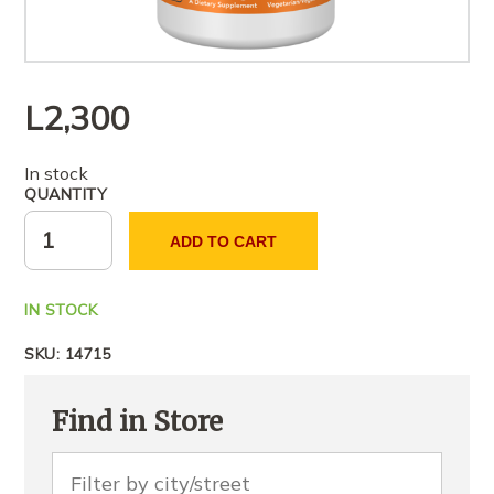
L
2,300
In stock
QUANTITY
ADD TO CART
IN STOCK
SKU:
14715
Find in Store