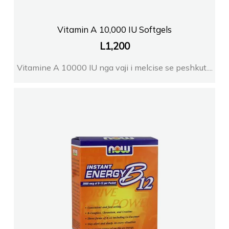
FARMACI FARMA 2000FIER
Vitamin A 10,000 IU Softgels
L
1,200
FARMACI PETAL FARMA TIRANE
Vitamine A 10000 IU nga vaji i melcise se peshkut....
FARMACI NERSI QTUTR
Farmaci ILUMINA PHARMA porcelan
Farmaci FarmaSeven
FARMACI DITE E NATE 3
Farmaci Orange Farmaci 024