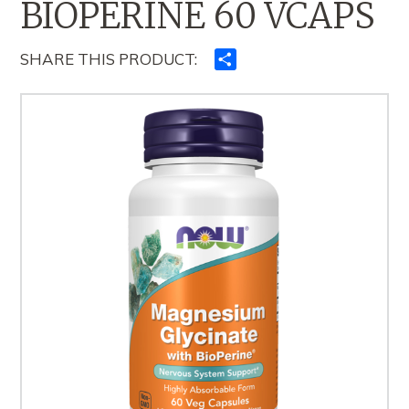
BIOPERINE 60 VCAPS
SHARE THIS PRODUCT:
Ndajeni
me
të
tjerët