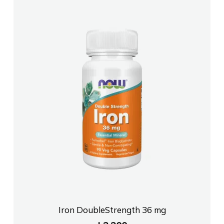
Farmaci KOMPLEKSI
Farmaci BLISS PHARMA
Farmaci ILUMINA PHARMA porcelan
Farmaci MANGALEM PHARMA
FARMACI HAZBIE KARALLI
Farmaci EMIRA OSMANILE
FARMACI BLIRI
Iron DoubleStrength 36 mg
FARMACI ALTEA Tirane