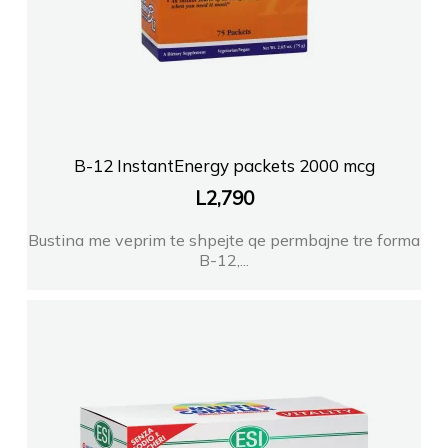
FARMACI SINA
FARMACI URGJENCA BABAMUSTA
FARMACI SHAMETI DURRES
B-12 InstantEnergy packets 2000 mcg
FARMACI SAGEL DURRES
L
2,790
Bustina me veprim te shpejte qe permbajne tre forma
FARMACI ENDRI Tirane
B-12,...
Farmaci LAPRAKA
Farmaci Healthcare Xhuli
FARMACI BABAMUSTA