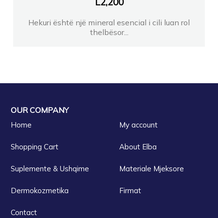
L
2,200
Hekuri është një mineral esencial i cili luan rol
Farmaci Blue Pharma
thelbësor...
Farmaci Farmavitta 15
FARMACI MILANO ELBASAN
OUR COMPANY
Farmaci LA PHARMA
Home
My account
FARMACI NEVI
Shopping Cart
About Elba
Suplemente & Ushqime
Materiale Mjeksore
Farmaci SIDI
Dermokozmetika
Firmat
FARMACI SHEHU 2 TIRANE
Contact