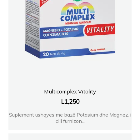
Farmaci Endri 2
FARMACI INAPHARMA Tirane
FARMACI Nr9 Plus ANISAVlore
FARMACI SILVANA KORA
FARMACI KONI A PEDIATRIA
Multicomplex Vitality
L
1,250
FARMACI GERTIDR
Suplement ushqyes me bazë Potasium dhe Magnez, i
cili furnizon...
FARMACI FLORI