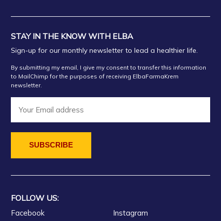
Farmaci Farmavitta 35
STAY IN THE KNOW WITH ELBA
FARMACI URGJENCAKO
Sign-up for our monthly newsletter to lead a healthier life.
By submitting my email, I give my consent to transfer this information
FARMACI DAJA2
to MailChimp for the purposes of receiving ElbaFarmaKrem
newsletter.
FARMACI CALLIKU
Farmaci FARMAGEN DANI
Farmaci ORANGE 065
FARMACI SPRIFTI 2 Tirane
FOLLOW US:
Facebook
Instagram
Farmaci Orange farmaci 030