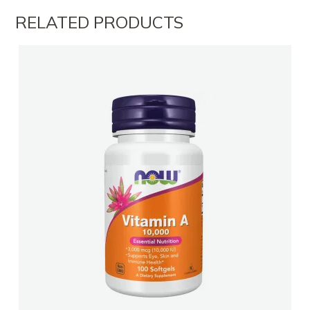
Farmaci NOEL TR Kashar
RELATED PRODUCTS
FARMACI FARMABLEND 2
Farmaci Orange farmaci 034
FARMACI PHARMA 10
FARMACI DITE E NATE 19
Farmaci Shoshi Shkoder
FARMACI KOPLIKUSHKODER
Farmaci Dite Nate 100