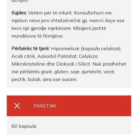
ushqim.
FARMACI SHEHU 2 TIRANE
Kujdes:
Vetëm për të rriturit. Konsultohuni me
mjekun nëse jeni shtatzënë/në gji, merrni ilaçe ose
keni një gjendje mjekësore. Mbajeni jashtë
Farmaci BLUEPHARMA 3
mundësive të fëmijëve.
Farmaci ILUMINA PHARMA porcelan
Përbërës të tjerë:
Hipromelozë (kapsula celuloze),
Acidi citrik, Askorbil Palmitat, Celuloza
Mikrokristaline dhe Dioksidi i Silicit. Nuk prodhohet
Farmaci Teuta BR
me përbërës grurë, gluten, soje, qumësht, vezë,
peshk, butak, arra ose susam.
Farmaci Andi Ku
FARMACI BIO PLUSKO
PAKETIMI
FARMACI ORANGE 067
60 kapsula