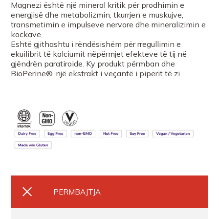
Magnezi është një mineral kritik për prodhimin e
energjisë dhe metabolizmin, tkurrjen e muskujve,
Farmaci ARIES PRIME PHARMA
transmetimin e impulseve nervore dhe mineralizimin e
kockave.
Eshtë gjithashtu i rëndësishëm për rregullimin e
FARMACI SAJMIR PAPAVANGJELI
ekuilibrit të kalciumit nëpërmjet efekteve të tij në
gjëndrën paratiroide. Ky produkt përmban dhe
BioPerine®, një ekstrakt i veçantë i piperit të zi.
Farmaci Izmir Osmani
Farmaci Klea Pharma
Farmaci Blerta AlibaliSH
FARMACIA E ZANES
FARMACI EVAFARMA Don Bosko
PERMBAJTJA