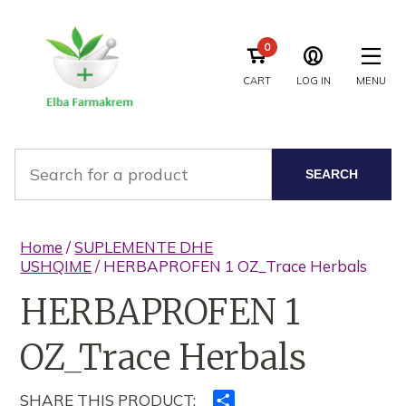
0
CART
LOG IN
MENU
SEARCH
Home
/
SUPLEMENTE DHE
USHQIME
/ HERBAPROFEN 1 OZ_Trace Herbals
HERBAPROFEN 1
OZ_Trace Herbals
SHARE THIS PRODUCT:
Ndajeni