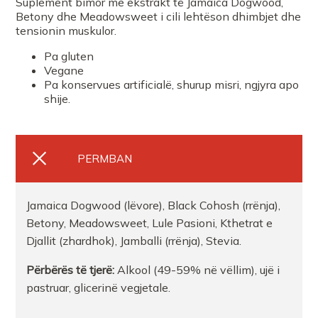
Suplement bimor me ekstrakt të Jamaica Dogwood,
Betony dhe Meadowsweet i cili lehtëson dhimbjet dhe
tensionin muskulor.
Pa gluten
Vegane
Pa konservues artificialë, shurup misri, ngjyra apo
shije.
PERMBAN
Jamaica Dogwood (lëvore), Black Cohosh (rrënja),
Betony, Meadowsweet, Lule Pasioni, Kthetrat e
Djallit (zhardhok), Jamballi (rrënja), Stevia.
Përbërës të tjerë:
Alkool (49-59% në vëllim), ujë i
pastruar, glicerinë vegjetale.