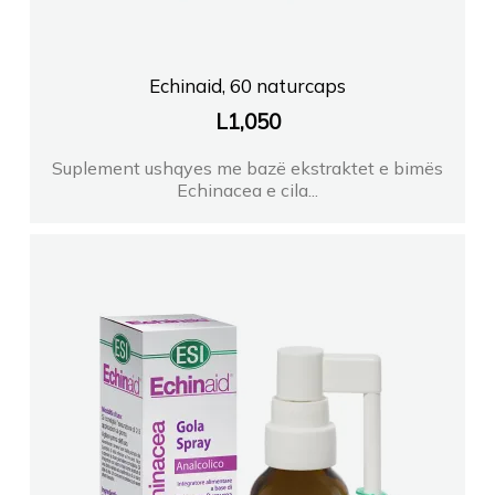
Echinaid, 60 naturcaps
L
1,050
Suplement ushqyes me bazë ekstraktet e bimës
Echinacea e cila...