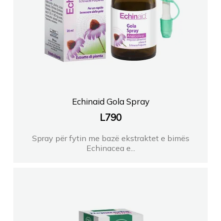
Echinaid Gola Spray
L
790
Spray për fytin me bazë ekstraktet e bimës
Echinacea e...