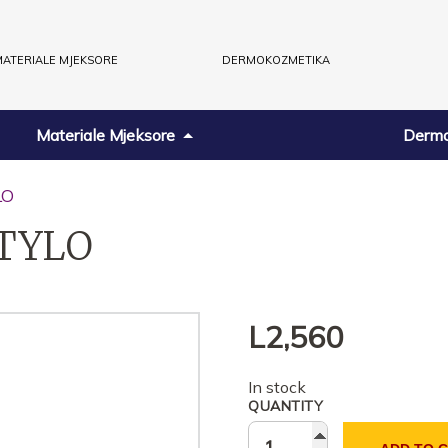
ATERIALE MJEKSORE
DERMOKOZMETIKA
Materiale Mjeksore
Dermo
LO
STYLO
L
2,560
In stock
QUANTITY