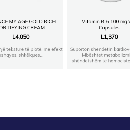
NCE MY AGE GOLD RICH
Vitamin B-6 100 mg 
ORTIFYING CREAM
Capsules
L
4,050
L
1,370
jë teksturë të plotë, me efekt
Suporton shendetin kardiova
ushqyes, shkëlques...
Mbështet metabolizmi
shëndetshëm të homocistein