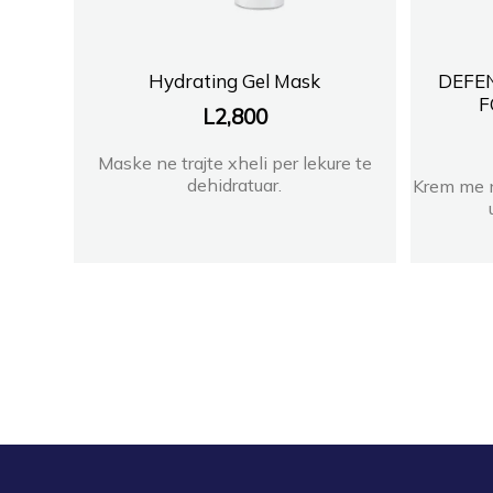
Hydrating Gel Mask
DEFE
F
L
2,800
Maske ne trajte xheli per lekure te
dehidratuar.
Krem me n