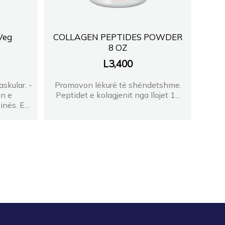
Veg
COLLAGEN PEPTIDES POWDER
8 OZ
L
3,400
skular. -
Promovon lëkurë të shëndetshme.
n e
Peptidet e kolagjenit nga llojet 1...
ës. E...