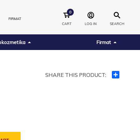
0
FIRMAT
CART
LOG IN
SEARCH
kozmetika
Firmat
SHARE THIS PRODUCT:
Ndajeni
me
të
tjerët