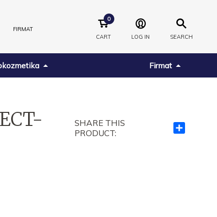
0
FIRMAT
CART
LOG IN
SEARCH
kozmetika
Firmat
TECT-
SHARE THIS
Ndajeni
PRODUCT:
me
të
tjerët