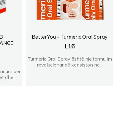
OD
BetterYou - Turmeric Oral Spray
LANCE
L
16
Turmeric Oral Spray është një formulim
revolucionar që konsiston në...
nduar për
t dhe...