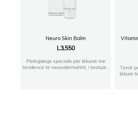
Neuro Skin Balm
Vitamin
L
3,550
Përkujdesje speciale për lëkurat me
tendencë të neurodermatitit, i testuar...
Tonik p
lëkurë t