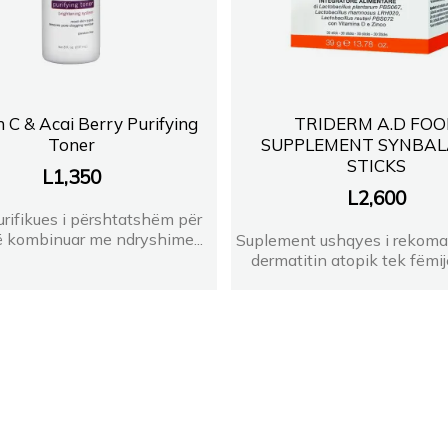
 C & Acai Berry Purifying
TRIDERM A.D FO
Toner
SUPPLEMENT SYNBA
STICKS
L
1,350
L
2,600
urifikues i përshtatshëm për
ë kombinuar me ndryshime...
Suplement ushqyes i rekoma
dermatitin atopik tek fëmijë