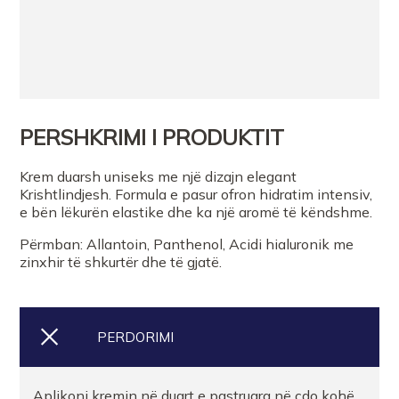
PERSHKRIMI I PRODUKTIT
Krem duarsh uniseks me një dizajn elegant
Krishtlindjesh. Formula e pasur ofron hidratim intensiv,
e bën lëkurën elastike dhe ka një aromë të këndshme.
Përmban: Allantoin, Panthenol, Acidi hialuronik me
zinxhir të shkurtër dhe të gjatë.
PERDORIMI
Aplikoni kremin në duart e pastruara në çdo kohë