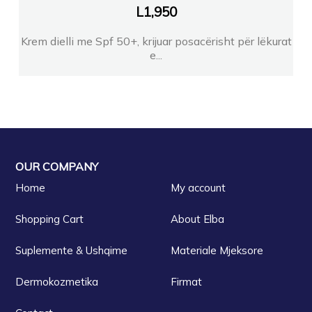
L
1,950
Krem dielli me Spf 50+, krijuar posacërisht për lëkurat
e...
OUR COMPANY
Home
My account
Shopping Cart
About Elba
Suplemente & Ushqime
Materiale Mjeksore
Dermokozmetika
Firmat