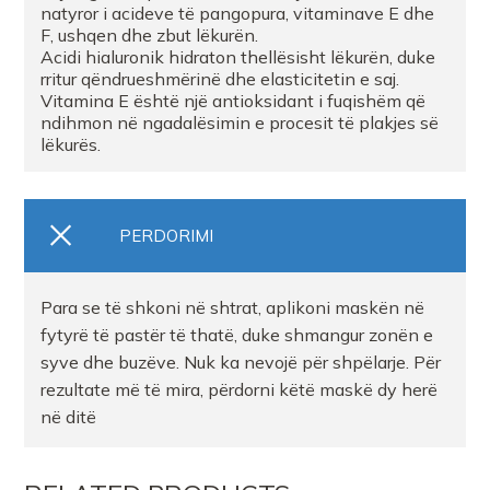
natyror i acideve të pangopura, vitaminave E dhe
F, ushqen dhe zbut lëkurën.
Acidi hialuronik hidraton thellësisht lëkurën, duke
rritur qëndrueshmërinë dhe elasticitetin e saj.
Vitamina E është një antioksidant i fuqishëm që
ndihmon në ngadalësimin e procesit të plakjes së
lëkurës.
PERDORIMI
Para se të shkoni në shtrat, aplikoni maskën në
fytyrë të pastër të thatë, duke shmangur zonën e
syve dhe buzëve. Nuk ka nevojë për shpëlarje. Për
rezultate më të mira, përdorni këtë maskë dy herë
në ditë