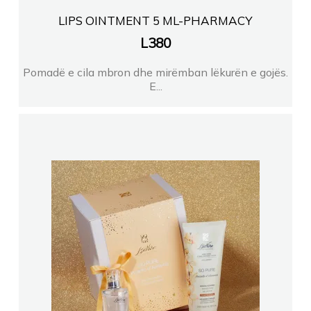
LIPS OINTMENT 5 ML-PHARMACY
L
380
Pomadë e cila mbron dhe mirëmban lëkurën e gojës.
E...