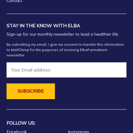
Contact
STAY IN THE KNOW WITH ELBA
Sign-up for our monthly newsletter to lead a healthier life.
By submitting my email, I give my consent to transfer this information
to MailChimp for the purposes of receiving ElbaFarmaKrem
newsletter.
FOLLOW US:
Facebook
Instagram