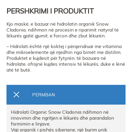
PERSHKRIMI I PRODUKTIT
Kjo maskë, e bazuar në hidrolatin organik Snow
Cladonia, ndihmon në procesin e riparimit natyral të
lëkurës gjatë gjumit, e forcon dhe zbut lëkurën.
– Hidrolati është një koktej i përqendruar me vitamina
dhe mikroelemente që rrjedhin nga bimët me distilim.
Produktet e kujdesit për fytyrën, të bazuara në
hidrolate, ofrojnë kujdes intensiv të lëkurës, duke e lënë
atë të butë.
PERMBAN
Hidrolati Organic Snow Cladonia ndihmon në
rinovimin dhe ngritjen e lëkurës dhe parandalon
formimin e linjave.
Vaji organik i pishës siberiane, një burim unik