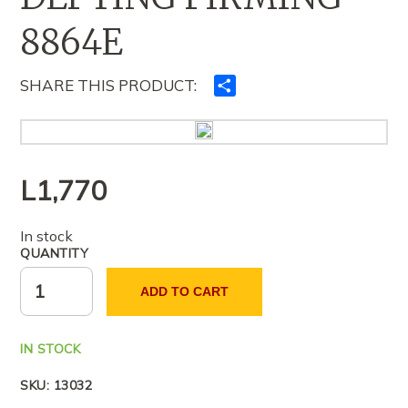
8864E
SHARE THIS PRODUCT:
Ndajeni
me
të
tjerët
L
1,770
In stock
QUANTITY
ADD TO CART
IN STOCK
SKU:
13032