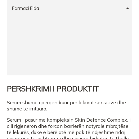
Farmaci Elda
PERSHKRIMI I PRODUKTIT
Serum shumë i përqëndruar për lëkurat sensitive dhe
shumë të irrituara.
Serum i pasur me kompleksin Skin Defence Complex, i
cili rigjeneron dhe forcon barrierën natyrale mbrojtëse
të lëkurës, duke e bërë atë më pak të ndjeshme ndaj
agjentëve të jashtëm, si dhe siguron hidratim të thellë