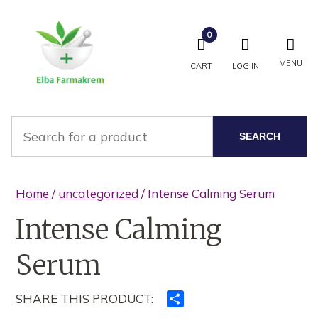
0
MENU
CART
LOG IN
SEARCH
Home
/
uncategorized
/ Intense Calming Serum
Intense Calming
Serum
SHARE THIS PRODUCT:
Ndajeni
me