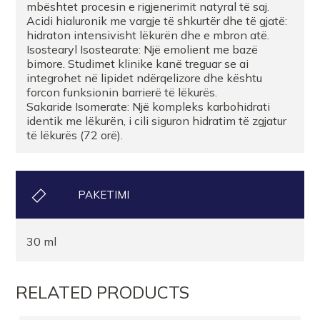
mbështet procesin e rigjenerimit natyral të saj.
Acidi hialuronik me vargje të shkurtër dhe të gjatë:
hidraton intensivisht lëkurën dhe e mbron atë.
Isostearyl Isostearate: Një emolient me bazë
bimore. Studimet klinike kanë treguar se ai
integrohet në lipidet ndërqelizore dhe kështu
forcon funksionin barrierë të lëkurës.
Sakaride Isomerate: Një kompleks karbohidrati
identik me lëkurën, i cili siguron hidratim të zgjatur
të lëkurës (72 orë).
PAKETIMI
30 ml
RELATED PRODUCTS