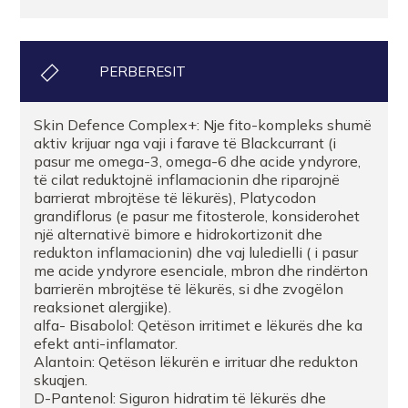
PERBERESIT
Skin Defence Complex+: Nje fito-kompleks shumë
aktiv krijuar nga vaji i farave të Blackcurrant (i
pasur me omega-3, omega-6 dhe acide yndyrore,
të cilat reduktojnë inflamacionin dhe riparojnë
barrierat mbrojtëse të lëkurës), Platycodon
grandiflorus (e pasur me fitosterole, konsiderohet
një alternativë bimore e hidrokortizonit dhe
redukton inflamacionin) dhe vaj luledielli ( i pasur
me acide yndyrore esenciale, mbron dhe rindërton
barrierën mbrojtëse të lëkurës, si dhe zvogëlon
reaksionet alergjike).
alfa- Bisabolol: Qetëson irritimet e lëkurës dhe ka
efekt anti-inflamator.
Alantoin: Qetëson lëkurën e irrituar dhe redukton
skuqjen.
D-Pantenol: Siguron hidratim të lëkurës dhe