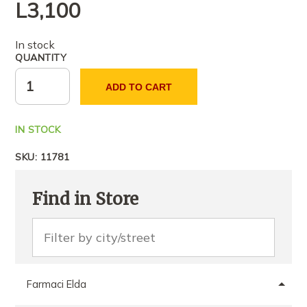
L
3,100
In stock
QUANTITY
ADD TO CART
IN STOCK
SKU:
11781
Find in Store
Farmaci Elda