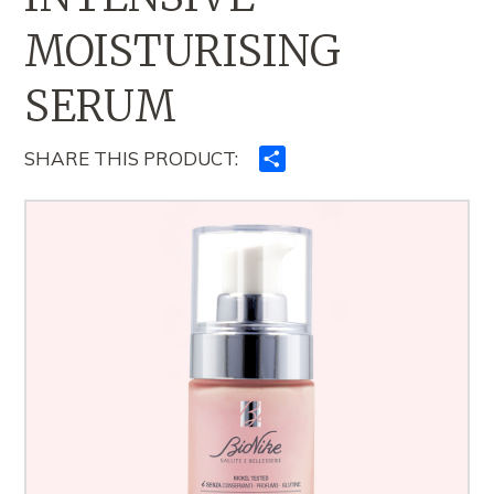
MOISTURISING
SERUM
SHARE THIS PRODUCT:
Ndajeni
me
të
tjerët