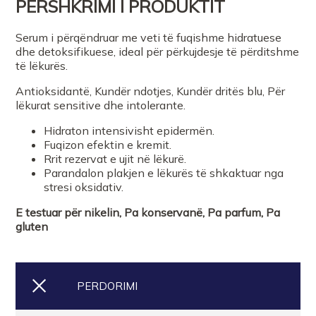
PERSHKRIMI I PRODUKTIT
Serum i përqëndruar me veti të fuqishme hidratuese
dhe detoksifikuese, ideal për përkujdesje të përditshme
të lëkurës.
Antioksidantë, Kundër ndotjes, Kundër dritës blu, Për
lëkurat sensitive dhe intolerante.
Hidraton intensivisht epidermën.
Fuqizon efektin e kremit.
Rrit rezervat e ujit në lëkurë.
Parandalon plakjen e lëkurës të shkaktuar nga
stresi oksidativ.
E testuar për nikelin, Pa konservanë, Pa parfum, Pa
gluten
PERDORIMI