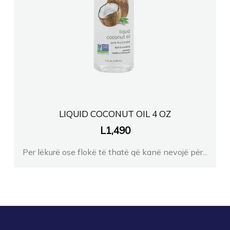
LIQUID COCONUT OIL 4 OZ
L
1,490
Per lëkurë ose flokë të thatë që kanë nevojë për...