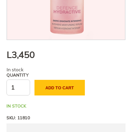
L
3,450
In stock
QUANTITY
ADD TO CART
IN STOCK
SKU:
11810