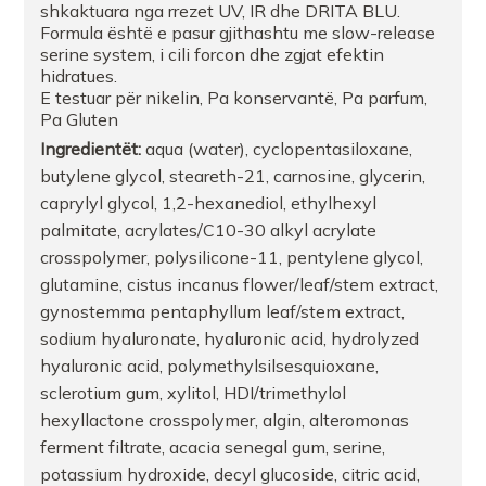
shkaktuara nga rrezet UV, IR dhe DRITA BLU.
Formula është e pasur gjithashtu me slow-release
serine system, i cili forcon dhe zgjat efektin
hidratues.
E testuar për nikelin, Pa konservantë, Pa parfum,
Pa Gluten
Ingredientët:
aqua (water), cyclopentasiloxane,
butylene glycol, steareth-21, carnosine, glycerin,
caprylyl glycol, 1,2-hexanediol, ethylhexyl
palmitate, acrylates/C10-30 alkyl acrylate
crosspolymer, polysilicone-11, pentylene glycol,
glutamine, cistus incanus flower/leaf/stem extract,
gynostemma pentaphyllum leaf/stem extract,
sodium hyaluronate, hyaluronic acid, hydrolyzed
hyaluronic acid, polymethylsilsesquioxane,
sclerotium gum, xylitol, HDI/trimethylol
hexyllactone crosspolymer, algin, alteromonas
ferment filtrate, acacia senegal gum, serine,
potassium hydroxide, decyl glucoside, citric acid,