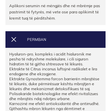
Aplikoni serumin në mëngjës dhe në mbrëmje pas
pastrimit të fytyrës, më vete ose para aplikimit të
kremit tuaj të përditshëm.
PERMBAN
Hyaluron-pro, kompleks i acidit hialuronik me
pesha të ndryshme molekulare, i cili siguron
hidratim të të gjitha shtresave të lëkurës.
Ektrakte të Citrus incanus luftojnë radikalet e lira
endogjene dhe ekzogjene.
Ektrakte Gynostemma forcon barrierën mbrojtëse
të lëkurës, duke përmirësuar kështu mbrojtjen e
lëkurës dhe mekanizmat detoksifikues të saj.
Polisakaride bioteknologjike me efekt rivitalizues
dhe mbrojtës ndaj ndotjes urbane.
Karnozinë me efekt antioksidantë dhe antirrudhë.
Gjithashtu mbron lëkurën nga dëmtimet e