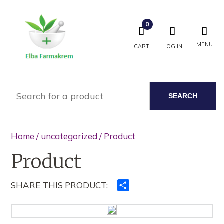
0
MENU
CART
LOG IN
SEARCH
Home
/
uncategorized
/ Product
Product
SHARE THIS PRODUCT:
Ndajeni
me
të
tjerët