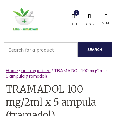
0
MENU
CART
LOG IN
SEARCH
Home
/
uncategorized
/ TRAMADOL 100 mg/2ml x
5 ampula (tramadol)
TRAMADOL 100
mg/2ml x 5 ampula
(tramadol)