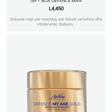
GIFT BOX DEFENCE MAN
L
4,450
Shkumë rroje për meshkuj, për lëkurë sensitive dhe
intolerante. Balsam...