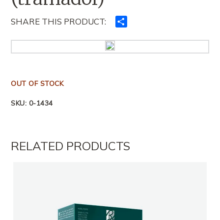
SHARE THIS PRODUCT:
Ndajeni
me
të
tjerët
OUT OF STOCK
SKU:
0-1434
RELATED PRODUCTS