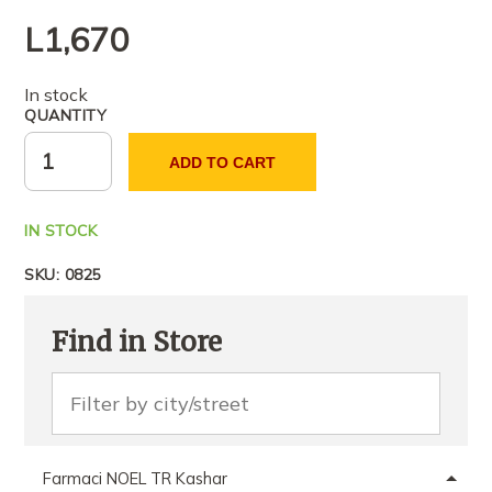
L
1,670
In stock
QUANTITY
ADD TO CART
IN STOCK
SKU:
0825
Find in Store
Farmaci NOEL TR Kashar