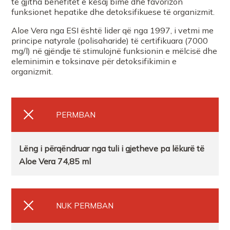
të gjitha benefitet e kësaj bime dhe favorizon
FARMACI REARM
funksionet hepatike dhe detoksifikuese të organizmit.
Aloe Vera nga ESI është lider që nga 1997, i vetmi me
principe natyrale (polisaharide) të certifikuara (7000
FARMACI EREN TIRANE
mg/l) në gjëndje të stimulojnë funksionin e mëlcisë dhe
eleminimin e toksinave për detoksifikimin e
organizmit.
FARMACI NEO TIRANE
FARMACI EUROFARMA Tirane
PERMBAN
FARMACI Luljeta Beu LekaKavaje
Lëng
i
përqëndruar
nga
tuli
i
gjetheve
pa
lëkurë
të
Aloe Vera
74,85 ml
FARMACI FARMATECH
FARMACI BEAUTY
NUK PERMBAN
Farmaci Sidi 2