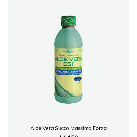
FARMACI SIENA OrikumVlore
FARMACI ALBI FIER
FARMACI DAJA2
MediCare Group Shpk
Farmaci Orange Farmaci 11
Farmaci ED PHARMA Tirane
FARMACI FARMACITYFISHTA 1
Aloe Vera Succo Massima Forza