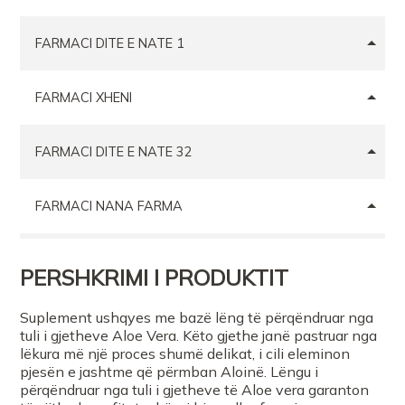
FARMACI DITE E NATE 1
FARMACI XHENI
FARMACI DITE E NATE 32
FARMACI NANA FARMA
Farmaci DITE E NATE 73
PERSHKRIMI I PRODUKTIT
FARMACI GOLDFARMACI
Suplement ushqyes me bazë lëng të përqëndruar nga
tuli i gjetheve Aloe Vera. Këto gjethe janë pastruar nga
lëkura më një proces shumë delikat, i cili eleminon
Farmaci Dite E Nate 306
pjesën e jashtme që përmban Aloinë. Lëngu i
përqëndruar nga tuli i gjetheve të Aloe vera garanton