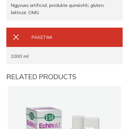
Ngjyrues artificial, produkte qumështi, gluten,
laktozë, OMG
FARMACI FARMACITYFISHTA 1
Farmaci GOLDFARMACI 1
PAKETIMI
FARMACI DALIPI DR
1000 ml
FARMACI FLORI
RELATED PRODUCTS
Farmaci Dite Nate 100
FARMACI HERA FIER
FARMACI AL PHARMA