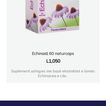
Echinaid, 60 naturcaps
L
1,050
Suplement ushqyes me bazë ekstraktet e bimës
Echinacea e cila...