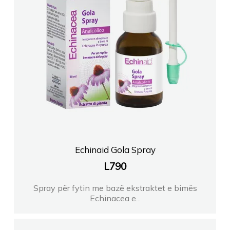
ILUMINA PHARMA Shkoze
FARMACI KEMILA
FARMACI AMOS TR
FARMACI CANAJ LIQENI I THATE
FARMACI NANA FARMA
Echinaid Gola Spray
L
790
ILUMINA PHARMA Shkoze
Spray për fytin me bazë ekstraktet e bimës
FARMACI KLODI FIER
Echinacea e...
ARMIR FARMA