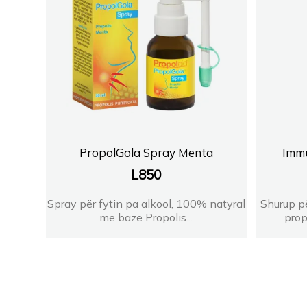
PropolGola Spray Menta
Immu
L
850
Spray për fytin pa alkool, 100% natyral
Shurup p
me bazë Propolis...
prop