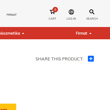
0
FIRMAT
CART
LOG IN
SEARCH
kozmetika
Firmat
SHARE THIS PRODUCT:
Ndajeni
me
të
tjerët