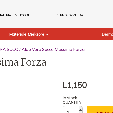
ATERIALE MJEKSORE
DERMOKOZMETIKA
Materiale Mjeksore
Dermo
ERA SUCO
/ Aloe Vera Succo Massima Forza
sima Forza
L
1,150
In stock
QUANTITY