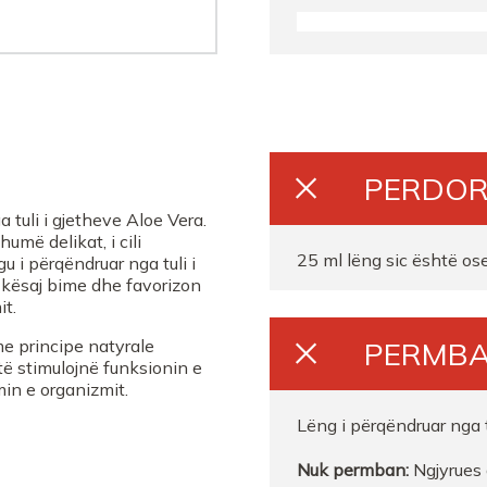
FARMACI LEDIAVL
FARMACI HEBOVIJA Sh
Farmaci Sidi 2
PERDOR
Farmaci Nr 3 Idajet Ca
tuli i gjetheve Aloe Vera.
umë delikat, i cili
FARMACI KLODI BR
25 ml lëng sic është ose 
 i përqëndruar nga tuli i
e kësaj bime dhe favorizon
it.
Farmaci Lizeta Korce
me principe natyrale
PERMB
FARMACI URGJENCAK
 të stimulojnë funksionin e
in e organizmit.
FARMACI EDRASHKOD
Lëng i përqëndruar nga t
Nuk permban:
Ngjyrues a
Farmaci SIDI