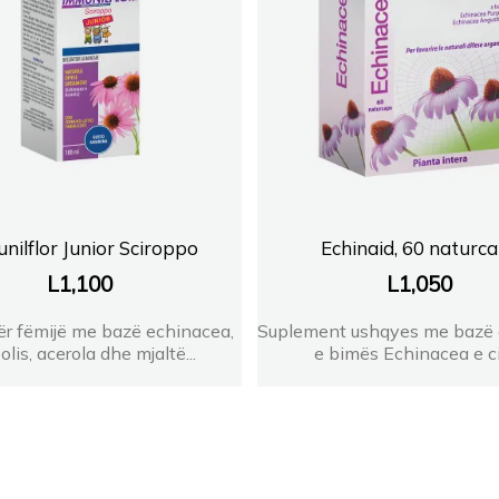
nilflor Junior Sciroppo
Echinaid, 60 naturc
L
1,100
L
1,050
ër fëmijë me bazë echinacea,
Suplement ushqyes me bazë 
olis, acerola dhe mjaltë...
e bimës Echinacea e cil