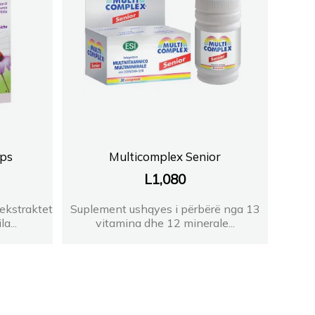
aps
Multicomplex Senior
L
1,080
ekstraktet
Suplement ushqyes i përbërë nga 13
a...
vitamina dhe 12 minerale...