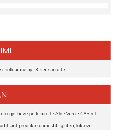
koder
IMI
neSR
i holluar me ujë, 3 herë në ditë.
AN
O
ER
uli i gjetheve pa lëkurë të Aloe Vera 74,85 ml
rtificial, produkte qumështi, gluten, laktozë,