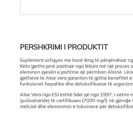
PERSHKRIMI I PRODUKTIT
Suplement ushqyes me bazë lëng të përqëndruar nga 
Këto gjethe janë pastruar nga lëkura më një proces sh
eleminon pjesën e jashtme që përmban Aloinë. Lëngu
gjetheve të Aloe vera garanton të gjitha benefitet 
funksionet hepatike dhe detoksifikuese të organizm
Aloe Vera nga ESI është lider që nga 1997, i vetmi 
(polisaharide) të certifikuara (7000 mg/l) në gjëndje
mëlcisë dhe eleminimin e toksinave për detoksifikim