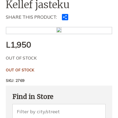
Kellef jasteku
SHARE THIS PRODUCT:
Ndajeni
me
të
tjerët
L
1,950
OUT OF STOCK
OUT OF STOCK
SKU:
2769
Find in Store