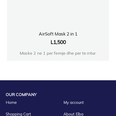
AirSoft Mask 2 in 1
L
1,500
Maske 2 ne 1 per femije dhe per te rritur.
OUR COMPANY
Home
My account
Shopping Cart
About Elba