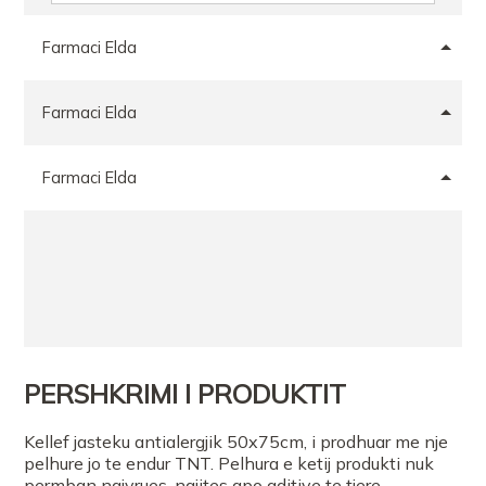
Farmaci Elda
Farmaci Elda
Farmaci Elda
PERSHKRIMI I PRODUKTIT
Kellef jasteku antialergjik 50x75cm, i prodhuar me nje
pelhure jo te endur TNT. Pelhura e ketij produkti nuk
permban ngjyrues, ngjites apo aditive te tjere.