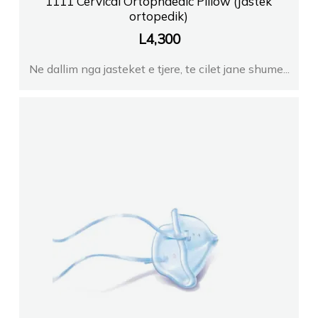
1111 Cervical Ortophaedic Pillow (Jastek
ortopedik)
L
4,300
Ne dallim nga jasteket e tjere, te cilet jane shume...