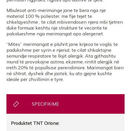
Mbulesat anti-merimange jane te bera nga nje
material 100 % poliester, me fije tejet te
shkelqyeshme , te cilat mbivendosen njera mbi tjetren
duke formuar keshtu nje strukture te vecante te
pakalueshme nga merimangat apo alergenet.
“Mites” merimangat e pluhrit jane krijesa te vogla, te
padukshme per syrin e njeriut, te cilat shkaktojne
semundje respiratore te llojit alergjik. Ata gjithashtu
mund të provokojne astma, ekzeme, rinitit alergjik në
rreth 20% të popullsise perendimore. Marimangat bien
në shtrat, dyshek dhe jastek, ku ato gjejne kushte
ideale për zhvillimin e tyre.
SPECIFIKIME
Produktet
TNT
Orione
: