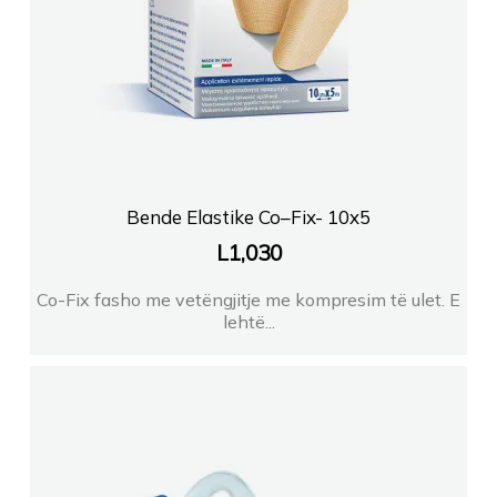
Bende Elastike Co–Fix- 10x5
L
1,030
Co-Fix fasho me vetëngjitje me kompresim të ulet. E
lehtë...