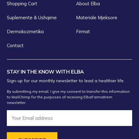
Shopping Cart
About Elba
Suplemente & Ushqime
Materiale Mjeksore
Dermokozmetika
Firmat
Contact
STAY IN THE KNOW WITH ELBA
Sign-up for our monthly newsletter to lead a healthier life.
By submitting my email, I give my consent to transfer this information
to MailChimp for the purposes of receiving ElbaFarmaKrem
newsletter.