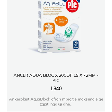
ANCER AQUA BLOC X 20COP 19 X 72MM -
PIC
L
340
Ankerplast AquaBlock ofron mbrojtje maksimale qe
zgjat, nga uji dhe...