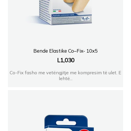
Bende Elastike Co–Fix- 10x5
L
1,030
Co-Fix fasho me vetëngjitje me kompresim të ulet. E
lehtë...