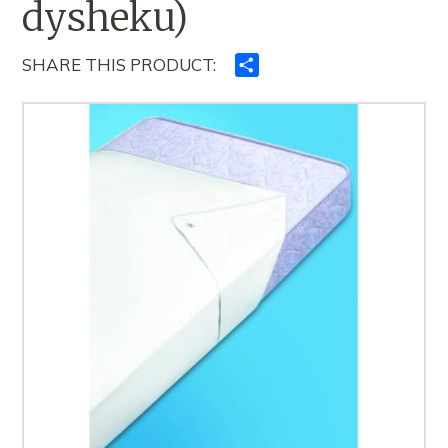
dysheku)
SHARE THIS PRODUCT:
Ndajeni
me
të
tjerët