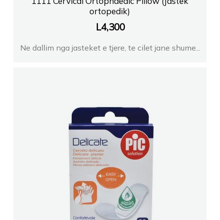
1111 Cervical Ortophaedic Pillow (Jastek
ortopedik)
L
4,300
Ne dallim nga jasteket e tjere, te cilet jane shume...