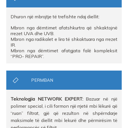
Dhuron një mbrojtje të trefishte ndaj diellit:
Mbron nga dëmtimet afatshkurtra që shkaktojnë
rrezet UVA dhe UVB.
Mbron nga radikalet e lira të shkaktuara nga rrezet
IR.
Mbron nga dëmtimet afatgjata falë kompleksit
“PRO- REPAIR”.
PERMBAN
Teknologjia NETWORK EXPERT:
Bazuar në një
polimer special, i cili formon një rrjetë mbi lëkurë që
“ruan” filtrat, gjë që rezulton në shpërndarje
maksimale të diellit mbi lekurë dhe përmirësim të
performancës së filtrit.