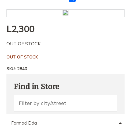
me
të
tjerët
L
2,300
OUT OF STOCK
OUT OF STOCK
SKU:
2840
Find in Store
Farmaci Elda