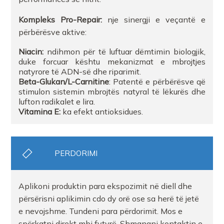
Kompleks Pro-Repair:
nje sinergji e veçantë e
përbërësve aktive:
Niacin:
ndihmon për të luftuar dëmtimin biologjik,
duke forcuar kështu mekanizmat e mbrojtjes
natyrore të ADN-së dhe riparimit.
Beta-Glukan/L-Carnitine
: Patentë e përbërësve që
stimulon sistemin mbrojtës natyral të lëkurës dhe
lufton radikalet e lira.
Vitamina E:
ka efekt antioksidues.
PERDORIMI
Aplikoni produktin para ekspozimit në diell dhe
përsërisni aplikimin cdo dy orë ose sa herë të jetë
e nevojshme. Tundeni para përdorimit. Mos e
spërkatni direkt mbi fytyrë. Shmangni kontaktin e