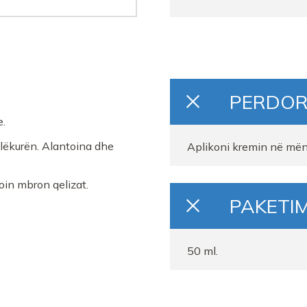
PERDOR
e.
n lëkurën. Alantoina dhe
Aplikoni kremin në mëng
oin mbron qelizat.
PAKETIM
50 ml.