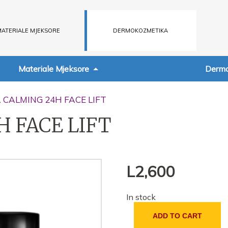
ATERIALE MJEKSORE
DERMOKOZMETIKA
Materiale Mjeksore
Dermo
 CALMING 24H FACE LIFT
 FACE LIFT
L
2,600
In stock
ADD TO CART