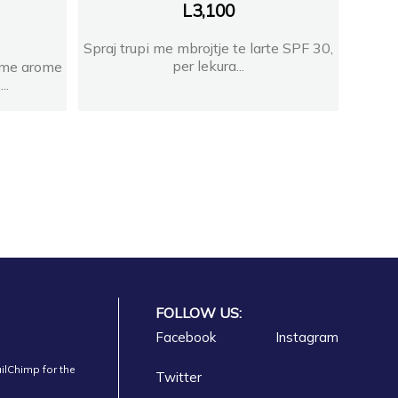
L
3,100
Spraj trupi me mbrojtje te larte SPF 30,
per lekura...
t me arome
..
FOLLOW US:
Facebook
Instagram
ilChimp for the
Twitter