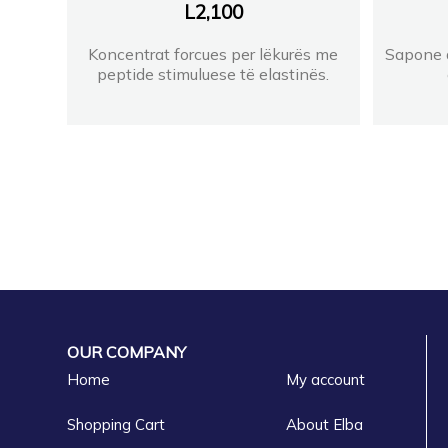
L
2,100
Koncentrat forcues per lëkurës me
Sapone d
peptide stimuluese të elastinës.
OUR COMPANY
Home
My account
Shopping Cart
About Elba