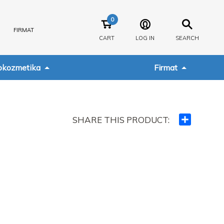
0
FIRMAT
CART
LOG IN
SEARCH
kozmetika
Firmat
SHARE THIS PRODUCT:
Ndajeni
me
të
tjerët