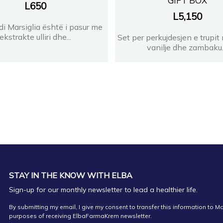
GIFT BOX
L
650
L
5,150
i Marsiglia është i pasur me
ekstrakte ulliri dhe...
Set per perkujdesjen e trupi
vanilje dhe zambaku..
STAY IN THE KNOW WITH ELBA
Sign-up for our monthly newsletter to lead a healthier life.
By submitting my email, I give my consent to transfer this information to Ma
purposes of receiving ElbaFarmaKrem newsletter.