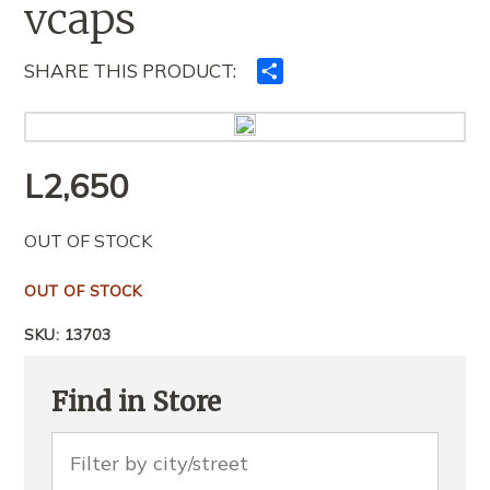
vcaps
SHARE THIS PRODUCT:
Ndajeni
me
të
tjerët
L
2,650
OUT OF STOCK
OUT OF STOCK
SKU:
13703
Find in Store