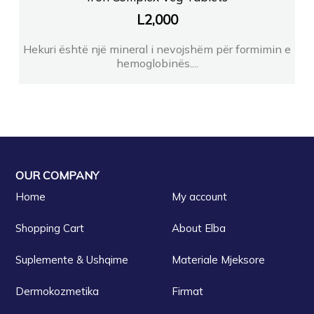
L
2,000
Hekuri është një mineral i nevojshëm për formimin e
hemoglobinës....
OUR COMPANY
Home
My account
Shopping Cart
About Elba
Suplemente & Ushqime
Materiale Mjeksore
Dermokozmetika
Firmat