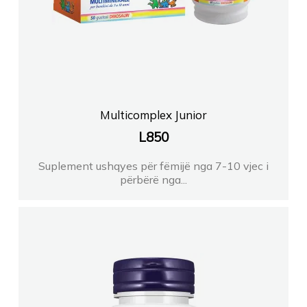
Multicomplex Junior
L
850
Suplement ushqyes për fëmijë nga 7-10 vjec i
përbërë nga...