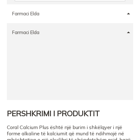
Farmaci Elda
Farmaci Elda
PERSHKRIMI I PRODUKTIT
Coral Calcium Plus është një burim i shkëlqyer i një
forme alkaline të kalciumit që mund të ndihmojë në
mbështetjen e një ekuilibri të shëndetshëm acid-bazë