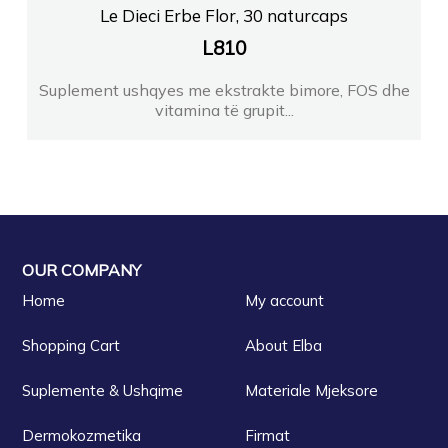
Le Dieci Erbe Flor, 30 naturcaps
L
810
Suplement ushqyes me ekstrakte bimore, FOS dhe
vitamina të grupit...
OUR COMPANY
Home
My account
Shopping Cart
About Elba
Suplemente & Ushqime
Materiale Mjeksore
Dermokozmetika
Firmat