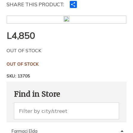
SHARE THIS PRODUCT:
Ndajeni
me
të
tjerët
L
4,850
OUT OF STOCK
OUT OF STOCK
SKU:
13705
Find in Store
Farmaci Elda