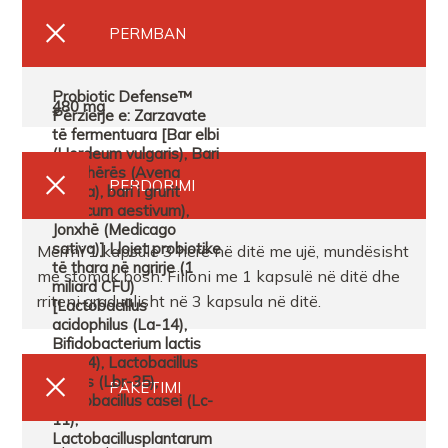
PERMBAN
PERDORIMI
Merrni 1 kapsulë 3 herë në ditë me ujë, mundësisht
me stomak bosh. Filloni me 1 kapsulë në ditë dhe
rriteni gradualisht në 3 kapsula në ditë.
PAKETIMI