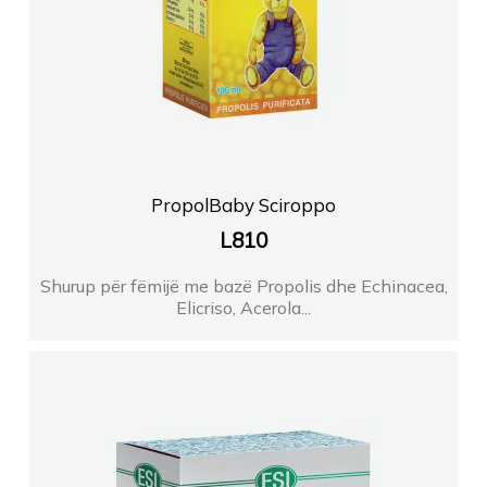
PropolBaby Sciroppo
L
810
Shurup për fëmijë me bazë Propolis dhe Echinacea,
Elicriso, Acerola...