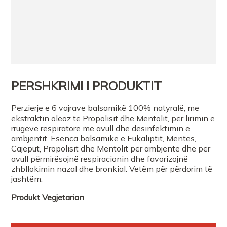
PERSHKRIMI I PRODUKTIT
Perzierje e 6 vajrave balsamikë 100% natyralë, me
ekstraktin oleoz të Propolisit dhe Mentolit, për lirimin e
rrugëve respiratore me avull dhe desinfektimin e
ambjentit. Esenca balsamike e Eukaliptit, Mentes,
Cajeput, Propolisit dhe Mentolit për ambjente dhe për
avull përmirësojnë respiracionin dhe favorizojnë
zhbllokimin nazal dhe bronkial. Vetëm për përdorim të
jashtëm.
Produkt
Vegjetarian