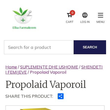
0
CART
LOG IN
MENU
SEARCH
Home
/
SUPLEMENTE DHE USHQIME
/
SHENDETI
I FEMIJEVE
/ Propolaid Vaporoil
Propolaid Vaporoil
SHARE THIS PRODUCT:
Ndajeni
me
të