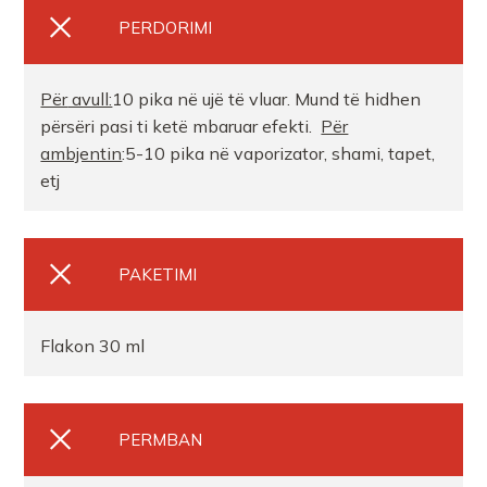
PERDORIMI
Për
avull:
10 pika në ujë të vluar. Mund të hidhen
përsëri pasi ti ketë mbaruar efekti.
Për
ambjentin
:5-10 pika në vaporizator, shami, tapet,
etj
PAKETIMI
Flakon 30 ml
PERMBAN