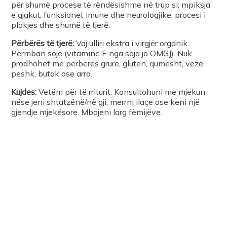
për shumë procese të rëndësishme në trup si; mpiksja
e gjakut, funksionet imune dhe neurologjike, procesi i
plakjes dhe shumë të tjerë.
Përbërës të tjerë:
Vaj ulliri ekstra i virgjër organik.
Përmban sojë (vitaminë E nga soja jo OMGJ). Nuk
prodhohet me përbërës grurë, gluten, qumësht, vezë,
peshk, butak ose arra.
Kujdes:
Vetëm për të rriturit. Konsultohuni me mjekun
nëse jeni shtatzënë/në gji, merrni ilaçe ose keni një
gjendje mjekësore. Mbajeni larg fëmijëve.