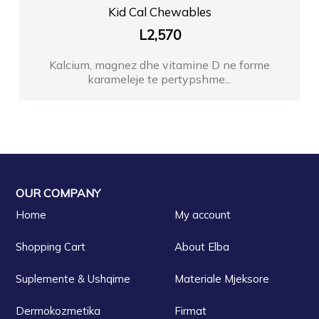
Kid Cal Chewables
L
2,570
Kalcium, magnez dhe vitamine D ne forme
karameleje te pertypshme...
OUR COMPANY
Home
My account
Shopping Cart
About Elba
Suplemente & Ushqime
Materiale Mjeksore
Dermokozmetika
Firmat