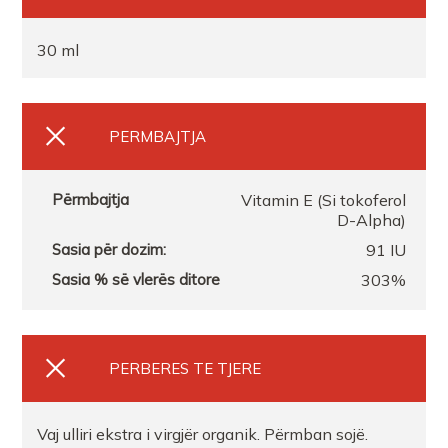
30 ml
PERMBAJTJA
Vitamin E (Si tokoferol
D-Alpha)
91 IU
303%
PERBERES TE TJERE
Vaj ulliri ekstra i virgjër organik. Përmban sojë.