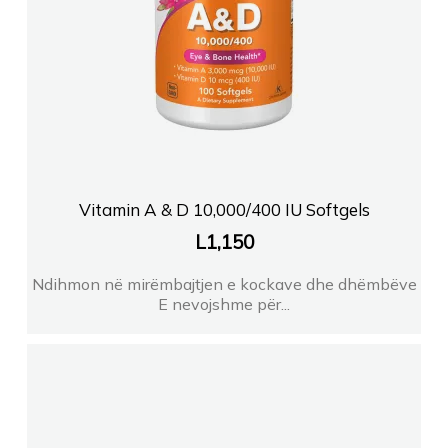
Vitamin A & D 10,000/400 IU Softgels
L
1,150
Ndihmon në mirëmbajtjen e kockave dhe dhëmbëve
E nevojshme për...