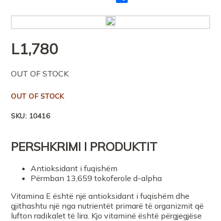
me
të
tjerët
L
1,780
OUT OF STOCK
OUT OF STOCK
SKU:
10416
PERSHKRIMI I PRODUKTIT
Antioksidant i fuqishëm
Përmban 13,659 tokoferole d-alpha
Vitamina E është një antioksidant i fuqishëm dhe
gjithashtu një nga nutrientët primarë të organizmit që
lufton radikalet të lira. Kjo vitaminë është përgjegjëse