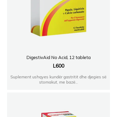
DigestivAid No Acid, 12 tableta
L
600
Suplement ushqyes kundër gastritit dhe djegies së
stomakut, me bazë...