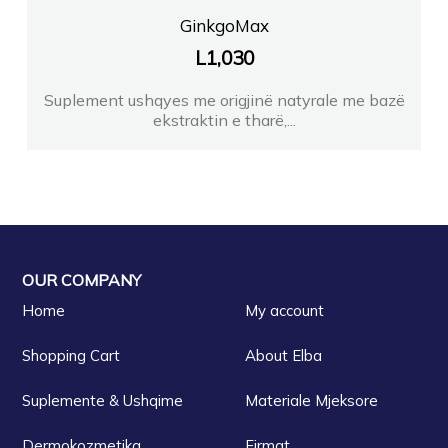
GinkgoMax
L
1,030
Suplement ushqyes me origjinë natyrale me bazë
ekstraktin e tharë,...
OUR COMPANY
Home
My account
Shopping Cart
About Elba
Suplemente & Ushqime
Materiale Mjeksore
Dermokozmetika
Firmat