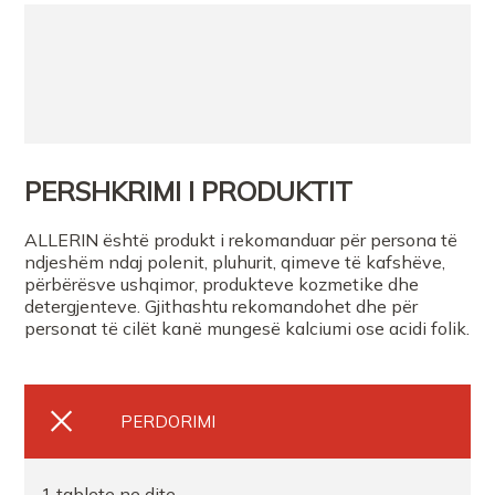
PERSHKRIMI I PRODUKTIT
ALLERIN është produkt i rekomanduar për persona të
ndjeshëm ndaj polenit, pluhurit, qimeve të kafshëve,
përbërësve ushqimor, produkteve kozmetike dhe
detergjenteve. Gjithashtu rekomandohet dhe për
personat të cilët kanë mungesë kalciumi ose acidi folik.
PERDORIMI
1 tablete ne dite