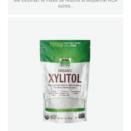
Me Ekstrakt të Farës së Rrushit & Bioperine ALA
është...