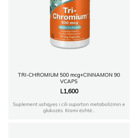
TRI-CHROMIUM 500 mcg+CINNAMON 90
VCAPS
L
1,600
Suplement ushqyes i cili suporton metabolizmin e
glukozës. Kromi është...