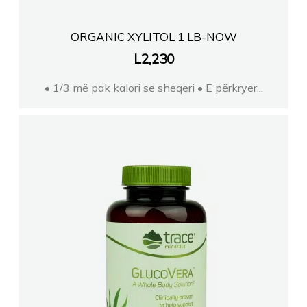
ORGANIC XYLITOL 1 LB-NOW
L
2,230
• 1/3 më pak kalori se sheqeri • E përkryer...