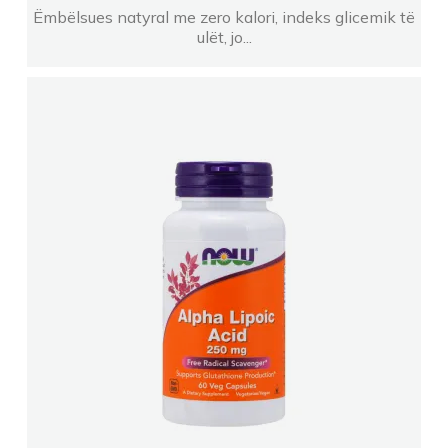
Ëmbëlsues natyral me zero kalori, indeks glicemik të
ulët, jo...