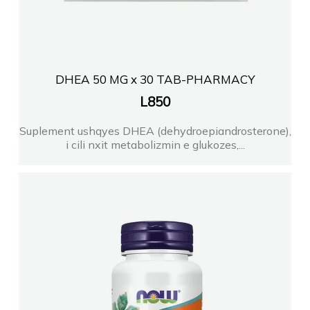
DHEA 50 MG x 30 TAB-PHARMACY
L
850
Suplement ushqyes DHEA (dehydroepiandrosterone),
i cili nxit metabolizmin e glukozes,...