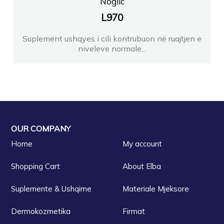
Noglic
L
970
Suplement ushqyes i cili kontrubuon në ruajtjen e
niveleve normale...
OUR COMPANY
Home
My account
Shopping Cart
About Elba
Suplemente & Ushqime
Materiale Mjeksore
Dermokozmetika
Firmat