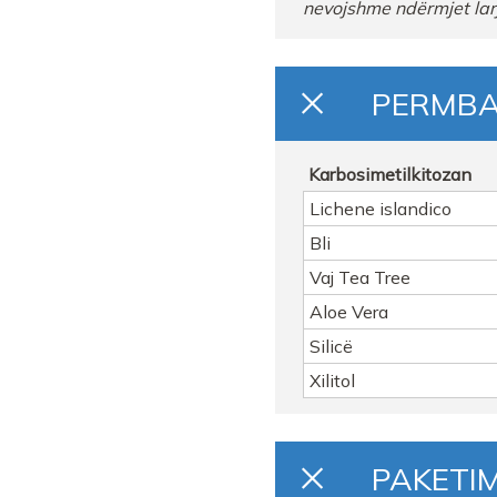
nevojshme
ndërmjet
lar
FARMACI KRISTI HIMA
PERMB
Farmaci ERJON 1
FARMACI JONAPHARM
Karbosimetilkitozan
Lichene islandico
FARMACI Albana Shaka
Bli
FARMACI ELA B PG
Vaj Tea Tree
Aloe Vera
Farmaci Elda
Silicë
Farmaci LINDALU
Xilitol
FARMACI BLERTATR
PAKETIM
FARMACI ORNELA MU