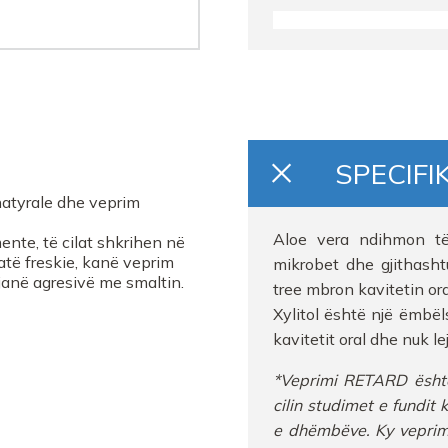
FARMACI Nr10 Vlore
FARMACI FARMACITYF
FARMACI VEFI MIHALI
SPECIFI
FARMACI SUELA DURR
atyrale dhe veprim
FARMACI CALLIKU
Aloe vera ndihmon të 
ente, të cilat shkrihen në
jatë freskie, kanë veprim
mikrobet dhe gjithasht
janë agresivë me smaltin.
FARMACI BOSILB
tree mbron kavitetin oral
Xylitol është një ëmbë
Farmaci GEGA
kavitetit oral dhe nuk l
*
Veprimi
RETARD
ësht
Farmaci ANA 3
cilin
studimet
e
fundit
e
dhëmbëve
. Ky
vepri
FARMACI RX ONE PH