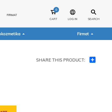
0
FIRMAT
CART
LOG IN
SEARCH
kozmetika
Firmat
SHARE THIS PRODUCT:
Ndajeni
me
të
tjerët