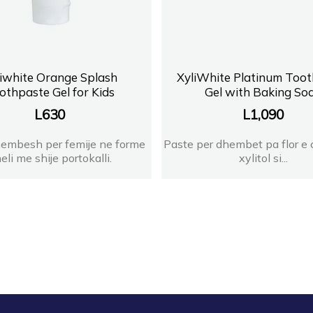
iwhite Orange Splash
XyliWhite Platinum Too
othpaste Gel for Kids
Gel with Baking So
L
630
L
1,090
embesh per femije ne forme
Paste per dhembet pa flor e c
eli me shije portokalli.
xylitol si...