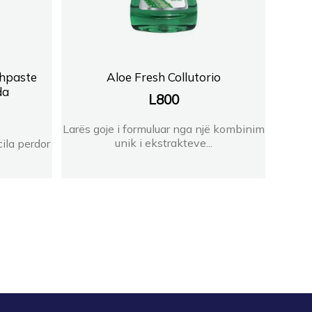
thpaste
Aloe Fresh Collutorio
da
L
800
Larës goje i formuluar nga një kombinim
unik i ekstrakteve...
ila perdor