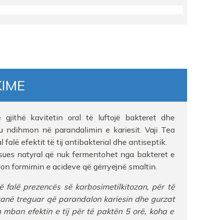
ISHTA 1
KIME
ES
gjithë kavitetin oral të luftojë bakteret dhe
u ndihmon në parandalimin e kariesit. Vaji Tea
 falë efektit të tij antibakterial dhe antiseptik.
lsues natyral që nuk fermentohet nga bakteret e
ejon formimin e acideve që gërryejnë smaltin.
ë
falë
prezencës
së
karbosimetilkitozan
,
për
të
kanë
treguar
që
parandalon
kariesin
dhe
gurzat
m
mban
efektin
e
tij
për
të
paktën
5
orë
,
koha
e
ARMACY