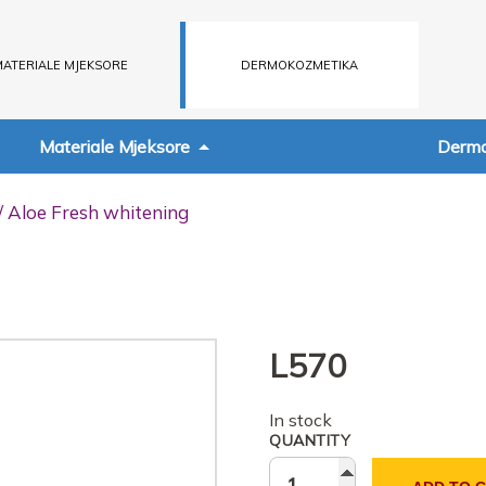
ATERIALE MJEKSORE
DERMOKOZMETIKA
Materiale Mjeksore
Dermo
/ Aloe Fresh whitening
L
570
In stock
QUANTITY