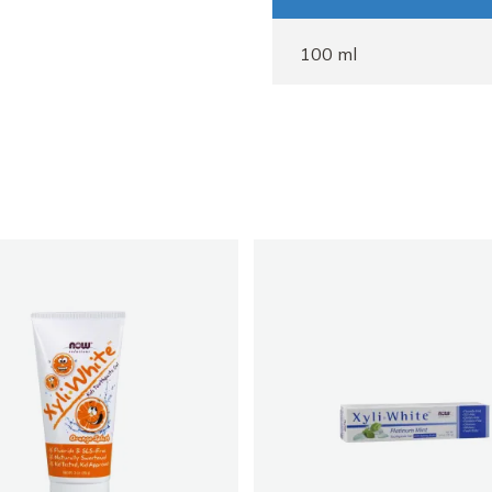
Farmaci Elda
100 ml
Farmaci Elda