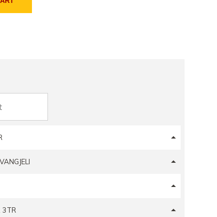
CART
R
VANGJELI
 3TR