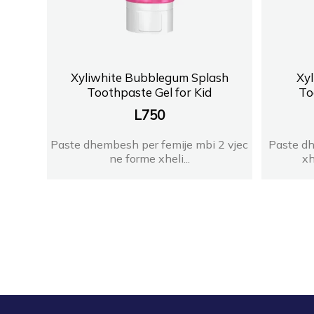
Xyliwhite Bubblegum Splash
Xyl
Toothpaste Gel for Kid
To
L
750
Paste dhembesh per femije mbi 2 vjec
Paste dh
ne forme xheli...
xh