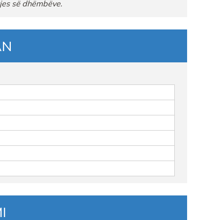
jes
së
dhëmbëve
.
RE
AN
ASHK
jEjona
I
HA