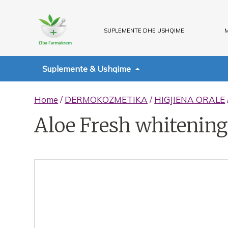
SUPLEMENTE DHE USHQIME
M
Suplemente & Ushqime
Home
/
DERMOKOZMETIKA
/
HIGJIENA ORALE
Aloe Fresh whitening