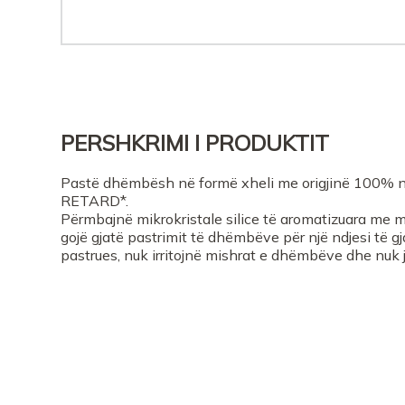
PERSHKRIMI I PRODUKTIT
Pastë dhëmbësh në formë xheli me origjinë 100% n
RETARD*.
Përmbajnë mikrokristale silice të aromatizuara me m
gojë gjatë pastrimit të dhëmbëve për një ndjesi të g
pastrues, nuk irritojnë mishrat e dhëmbëve dhe nuk 