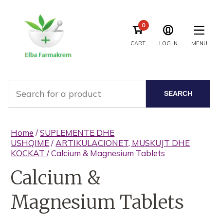
0
CART
LOG IN
MENU
SEARCH
Home
/
SUPLEMENTE DHE
USHQIME
/
ARTIKULACIONET, MUSKUJT DHE
KOCKAT
/ Calcium & Magnesium Tablets
Calcium &
Magnesium Tablets