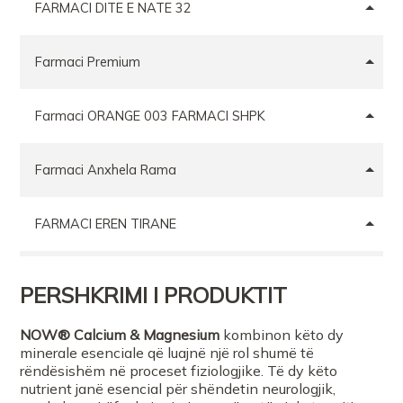
FARMACI DITE E NATE 32
Farmaci Premium
Farmaci ORANGE 003 FARMACI SHPK
Farmaci Anxhela Rama
FARMACI EREN TIRANE
TRION Pharma Shpk
PERSHKRIMI I PRODUKTIT
Farmaci Premium
NOW® Calcium & Magnesium
kombinon këto dy
minerale esenciale që luajnë një rol shumë të
rëndësishëm në proceset fiziologjike. Të dy këto
FARMACI XHULIOVLORE
nutrient janë esencial për shëndetin neurologjik,