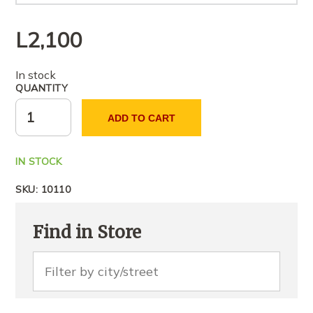
L
2,100
In stock
QUANTITY
ADD TO CART
IN STOCK
SKU:
10110
Find in Store