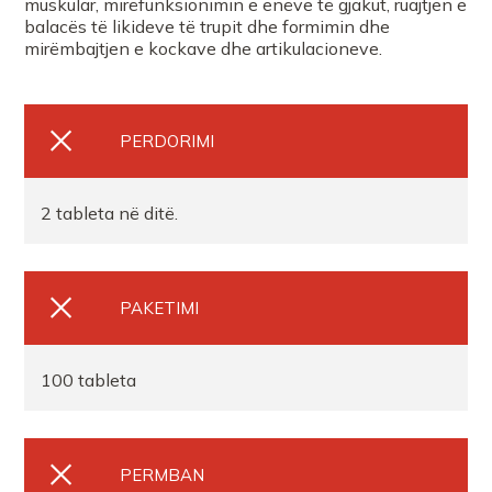
muskular, mirëfunksionimin e enëve të gjakut, ruajtjen e
balacës të likideve të trupit dhe formimin dhe
Farmaci Anxhela Rama
mirëmbajtjen e kockave dhe artikulacioneve.
Farmaci Nr 3 Idajet CaneSR
PERDORIMI
Farmaci ORANGE farmaci 056
2 tableta në ditë.
FARMACI EDRASHKODER
FARMACI NARDITR
PAKETIMI
FARMACI DAJA2
100 tableta
FARMACI FARMACITYFISHTA 1
PERMBAN