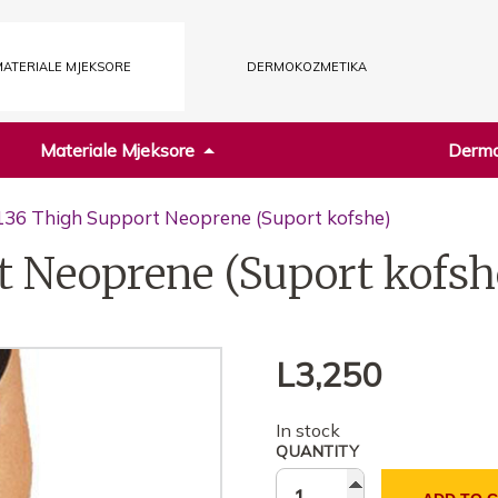
ATERIALE MJEKSORE
DERMOKOZMETIKA
Materiale Mjeksore
Dermo
136 Thigh Support Neoprene (Suport kofshe)
t Neoprene (Suport kofsh
L
3,250
In stock
QUANTITY