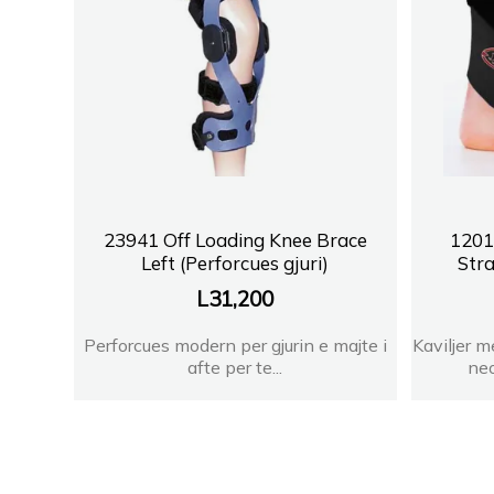
23941 Off Loading Knee Brace
1201
Left (Perforcues gjuri)
Stra
L
31,200
Perforcues modern per gjurin e majte i
Kaviljer 
afte per te...
neo