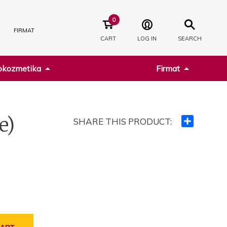
0
FIRMAT
CART
LOG IN
SEARCH
kozmetika
Firmat
e)
SHARE THIS PRODUCT:
Ndajeni
me
të
tjerët