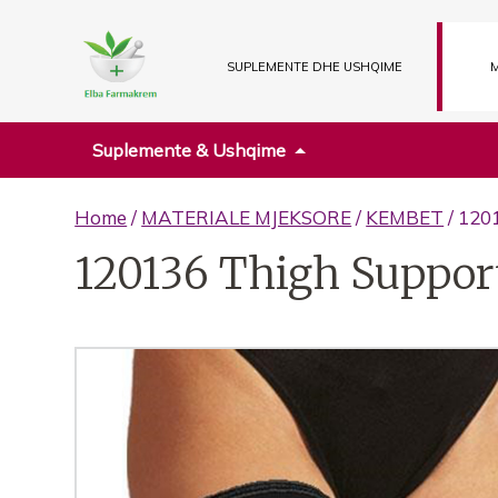
SUPLEMENTE DHE USHQIME
M
Suplemente & Ushqime
Home
/
MATERIALE MJEKSORE
/
KEMBET
/ 120
120136 Thigh Suppor