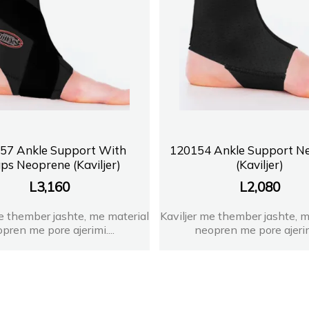
57 Ankle Support With
120154 Ankle Support N
ps Neoprene (Kaviljer)
(Kaviljer)
L
3,160
L
2,080
me thember jashte, me material
Kaviljer me thember jashte, m
pren me pore ajerimi....
neopren me pore ajerimi