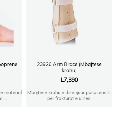
eoprene
23926 Arm Brace (Mbajtese
krahu)
L
7,390
e material
Mbajtese krahu e dizenjuar posacerisht
....
per frakturat e ulnes.