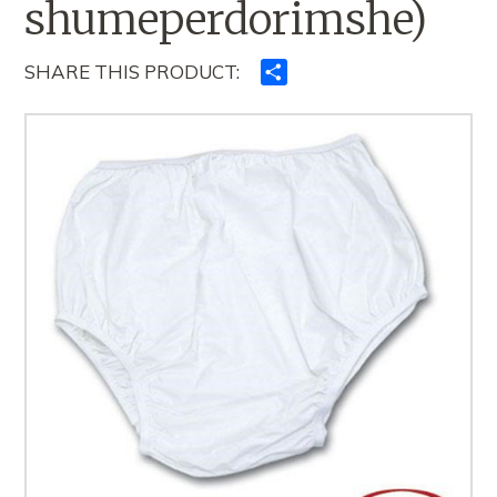
shumeperdorimshe)
SHARE THIS PRODUCT:
Ndajeni
me
të
tjerët