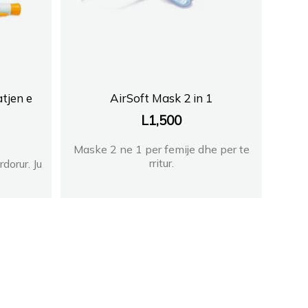
tjen e
AirSoft Mask 2 in 1
L
1,500
Maske 2 ne 1 per femije dhe per te
rritur.
dorur. Ju