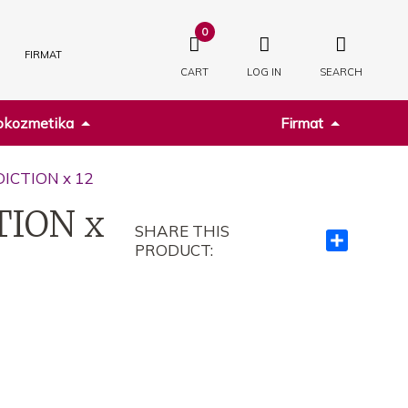
0
FIRMAT
CART
LOG IN
SEARCH
kozmetika
Firmat
ICTION x 12
TION x
SHARE THIS
Ndajeni
PRODUCT:
me
të
tjerët