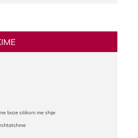
KIME
 me baze silikoni me shije
ershtatshme