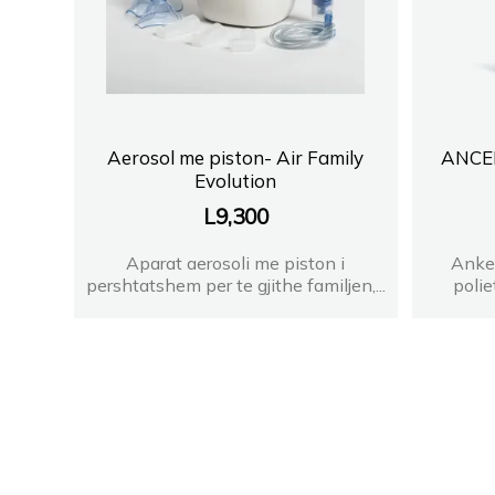
Aerosol me piston- Air Family
ANCER
Evolution
L
9,300
Aparat aerosoli me piston i
Anker
pershtatshem per te gjithe familjen,...
poliet