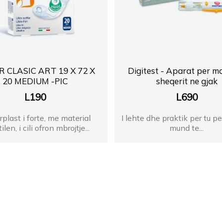
 CLASIC ART 19 X 72 X
Digitest - Aparat per ma
20 MEDIUM -PIC
sheqerit ne gjak
L
190
L
690
plast i forte, me material
I lehte dhe praktik per tu per
ilen, i cili ofron mbrojtje...
mund te...