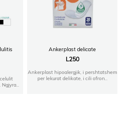
ulitis
Ankerplast delicate
L
250
Ankerplast hipoalergjik, i pershtatshem
per lekurat delikate, i cili ofron...
elulit
 Ngjyra...