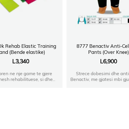
k Rehab Elastic Training
8777 Benactiv Anti-Cell
and (Bende elastike)
Pants (Over Knee)
L
3,340
L
6,900
ren ne nje game te gjere
Strece dobesimi dhe antic
esh rehabilituese, si dhe...
Benactiv, me gjatesi mbi gju.