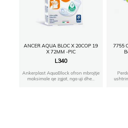
ANCER AQUA BLOC X 20COP 19
7755 O
X 72MM -PIC
B
L
340
Ankerplast AquaBlock ofron mbrojtje
Perdo
maksimale qe zgjat, nga uji dhe...
ushtrim