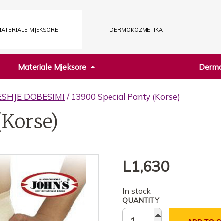
ATERIALE MJEKSORE
DERMOKOZMETIKA
Materiale Mjeksore
Dermo
ESHJE DOBESIMI
/ 13900 Special Panty (Korse)
(Korse)
L
1,630
In stock
QUANTITY