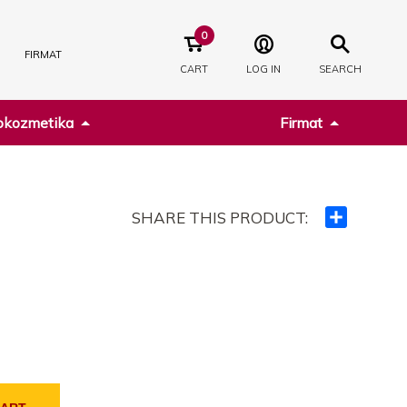
0
FIRMAT
CART
LOG IN
SEARCH
kozmetika
Firmat
SHARE THIS PRODUCT:
Ndajeni
me
të
tjerët