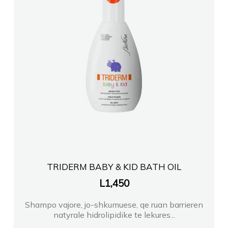
TRIDERM BABY & KID BATH OIL
L
1,450
Shampo vajore, jo-shkumuese, qe ruan barrieren
natyrale hidrolipidike te lekures...