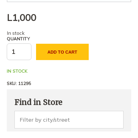
L
1,000
In stock
QUANTITY
ADD TO CART
IN STOCK
SKU:
11295
Find in Store