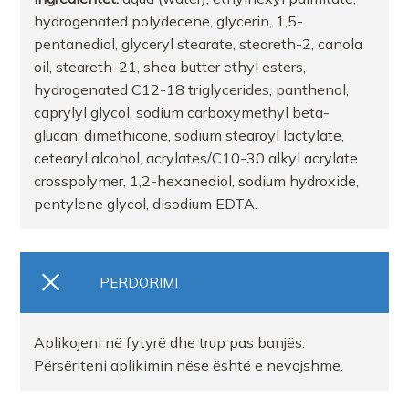
hydrogenated polydecene, glycerin, 1,5-
pentanediol, glyceryl stearate, steareth-2, canola
oil, steareth-21, shea butter ethyl esters,
hydrogenated C12-18 triglycerides, panthenol,
caprylyl glycol, sodium carboxymethyl beta-
glucan, dimethicone, sodium stearoyl lactylate,
cetearyl alcohol, acrylates/C10-30 alkyl acrylate
crosspolymer, 1,2-hexanediol, sodium hydroxide,
pentylene glycol, disodium EDTA.
PERDORIMI
Aplikojeni në fytyrë dhe trup pas banjës.
Përsëriteni aplikimin nëse është e nevojshme.