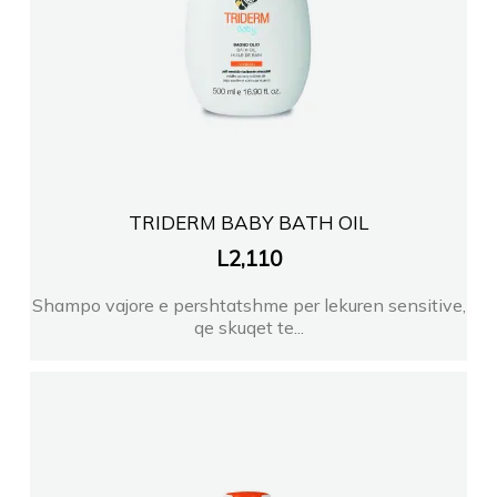
TRIDERM BABY BATH OIL
L
2,110
Shampo vajore e pershtatshme per lekuren sensitive,
qe skuqet te...