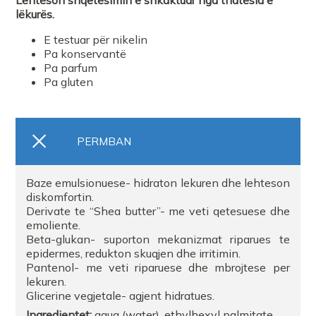
Lehtëson shqetësimin e shkaktuar nga thatësia e
lëkurës.
E testuar për nikelin
Pa konservantë
Pa parfum
Pa gluten
PERMBAN
Baze emulsionuese- hidraton lekuren dhe lehteson
diskomfortin.
Derivate te “Shea butter”- me veti qetesuese dhe
emoliente.
Beta-glukan- suporton mekanizmat riparues te
epidermes, redukton skuqjen dhe irritimin.
Pantenol- me veti riparuese dhe mbrojtese per
lekuren.
Glicerine vegjetale- agjent hidratues.
Ingredientet:
aqua (water), ethylhexyl palmitate,