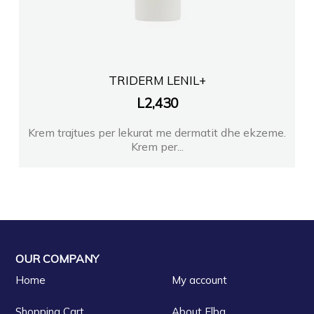
TRIDERM LENIL+
L
2,430
Krem trajtues per lekurat me dermatit dhe ekzeme.
Krem per...
OUR COMPANY
Home
My account
Shopping Cart
About Elba