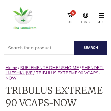
0
CART
LOG IN
MENU
SEARCH
Home
/
SUPLEMENTE DHE USHQIME
/
SHENDETI
I MESHKUJVE
/ TRIBULUS EXTREME 90 VCAPS-
NOW
TRIBULUS EXTREME
90 VCAPS-NOW