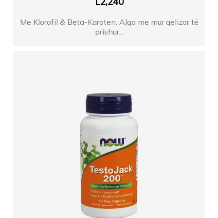
L
2,240
Me Klorofil & Beta-Karoten. Alga me mur qelizor të
prishur...