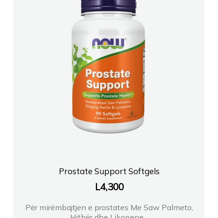
Prostate Support Softgels
L
4,300
Për mirëmbajtjen e prostates Me Saw Palmeto,
Hithër dhe Likopene...