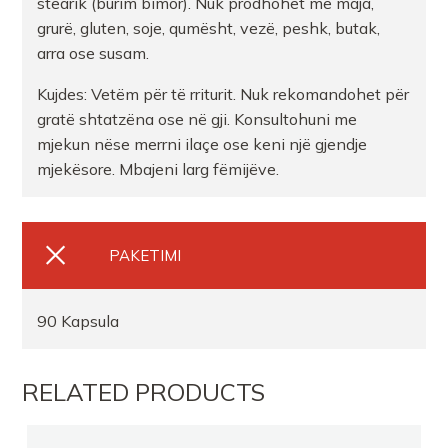
stearik (burim bimor). Nuk prodhohet me maja,
grurë, gluten, soje, qumësht, vezë, peshk, butak,
arra ose susam.
Kujdes: Vetëm për të rriturit. Nuk rekomandohet për
gratë shtatzëna ose në gji. Konsultohuni me
mjekun nëse merrni ilaçe ose keni një gjendje
mjekësore. Mbajeni larg fëmijëve.
PAKETIMI
90 Kapsula
RELATED PRODUCTS