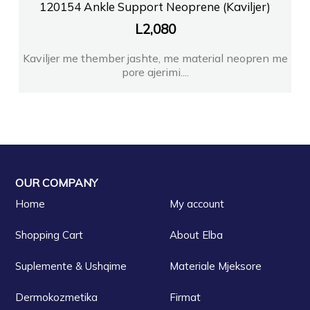
120154 Ankle Support Neoprene (Kaviljer)
L
2,080
Kaviljer me thember jashte, me material neopren me
pore ajerimi....
OUR COMPANY
Home
My account
Shopping Cart
About Elba
Suplemente & Ushqime
Materiale Mjeksore
Dermokozmetika
Firmat