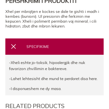
PERSHKRIMI I PRODUKTIT
Xhel per mbrojtjen e kockes se dale te gishti i madh i
kembes (bunioni). Ul presionin dhe ferkimin me
kepucen. Xheli i polimerit permban vaj mineral, i cili
hidraton, zbut dhe mbron lekuren.
SPECIFIKIME
-Xheli eshte jo-toksik, hipoalergjik dhe nuk
favorizon zhvillimin e baktereve.
-Lahet lehtesisht dhe mund te perdoret disa here.
-I disponueshem ne dy masa.
RELATED PRODUCTS