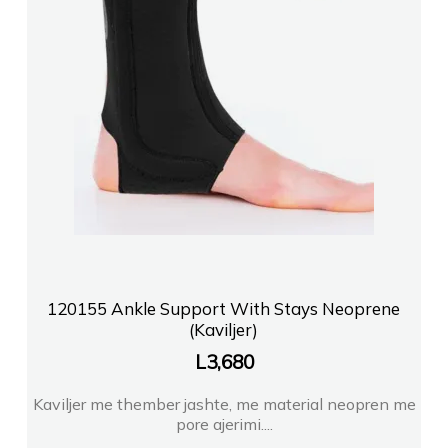
120155 Ankle Support With Stays Neoprene
(Kaviljer)
L
3,680
Kaviljer me thember jashte, me material neopren me
pore ajerimi....