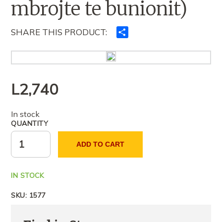
mbrojte te bunionit)
SHARE THIS PRODUCT:
Ndajeni
me
të
tjerët
L
2,740
In stock
QUANTITY
ADD TO CART
IN STOCK
SKU:
1577