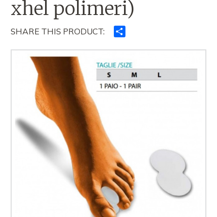
xhel polimeri)
SHARE THIS PRODUCT:
Ndajeni
me
të
tjerët