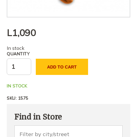
L
1,090
In stock
QUANTITY
ADD TO CART
IN STOCK
SKU:
1575
Find in Store