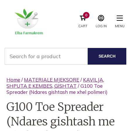
0
CART
LOG IN
MENU
SEARCH
Home
/
MATERIALE MJEKSORE
/
KAVILJA,
SHPUTA E KEMBES, GISHTAT
/ G100 Toe
Spreader (Ndares gishtash me xhel polimeri)
G100 Toe Spreader
(Ndares gishtash me