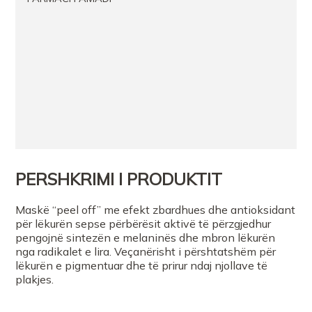
PERSHKRIMI I PRODUKTIT
Maskë “peel off” me efekt zbardhues dhe antioksidant
për lëkurën sepse përbërësit aktivë të përzgjedhur
pengojnë sintezën e melaninës dhe mbron lëkurën
nga radikalet e lira. Veçanërisht i përshtatshëm për
lëkurën e pigmentuar dhe të prirur ndaj njollave të
plakjes.