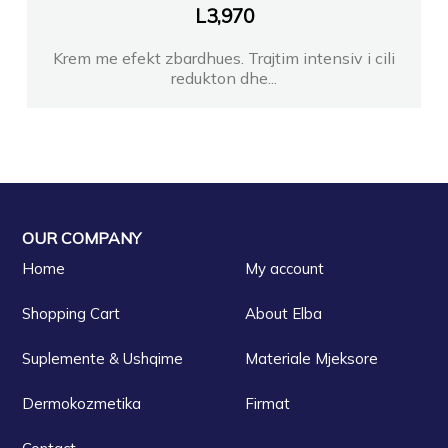
L
3,970
Krem me efekt zbardhues. Trajtim intensiv i cili
redukton dhe...
OUR COMPANY
Home
My account
Shopping Cart
About Elba
Suplemente & Ushqime
Materiale Mjeksore
Dermokozmetika
Firmat