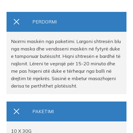
PERDORMI
Nxirrni maskën nga paketimi. Largoni shtresën blu
nga maska dhe vendoseni maskën në fytyrë duke
e tamponuar butësisht. Hiqni shtresën e bardhë të
najlonit. Lëreni te veprojë për 15-20 minuta dhe
me pas hiqeni atë duke e tërhequr nga balli në
drejtim të mjekrës. Sasinë e mbetur masazhojeni
derisa te perthithet plotësisht.
PAKETIMI
10 X 30G