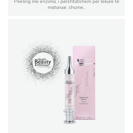
Peeling me enzima, i pershtatshem per lekure te
maturuar, shume...