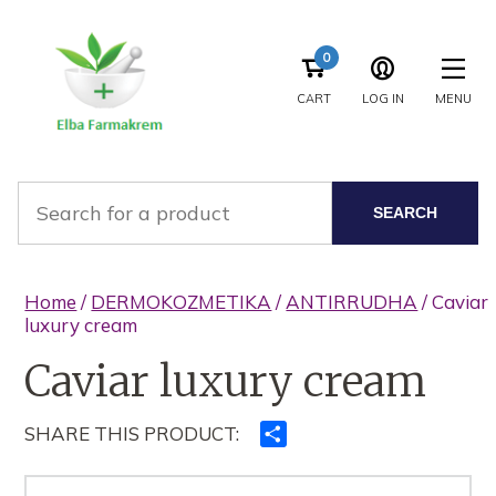
0
CART
LOG IN
MENU
SEARCH
Home
/
DERMOKOZMETIKA
/
ANTIRRUDHA
/ Caviar
luxury cream
Caviar luxury cream
SHARE THIS PRODUCT:
Ndajeni
me
të