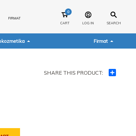
0
FIRMAT
CART
LOG IN
SEARCH
kozmetika
Firmat
SHARE THIS PRODUCT:
Ndajeni
me
të
tjerët