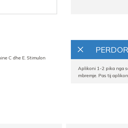
PERDOR
mine C dhe E. Stimulon
.
Aplikoni 1-2 pika nga s
mbremje. Pas tij apliko