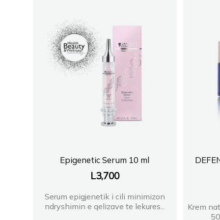
Epigenetic Serum 10 ml
DEFE
L
3,700
Serum epigjenetik i cili minimizon
ndryshimin e qelizave te lekures...
Krem nat
50