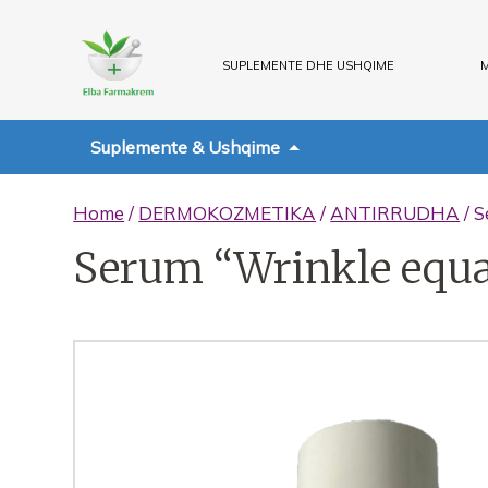
SUPLEMENTE DHE USHQIME
M
Suplemente & Ushqime
Home
/
DERMOKOZMETIKA
/
ANTIRRUDHA
/ S
Serum “Wrinkle equa