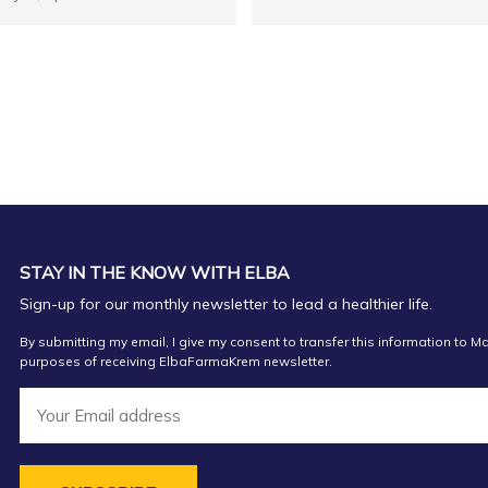
STAY IN THE KNOW WITH ELBA
Sign-up for our monthly newsletter to lead a healthier life.
By submitting my email, I give my consent to transfer this information to Ma
purposes of receiving ElbaFarmaKrem newsletter.