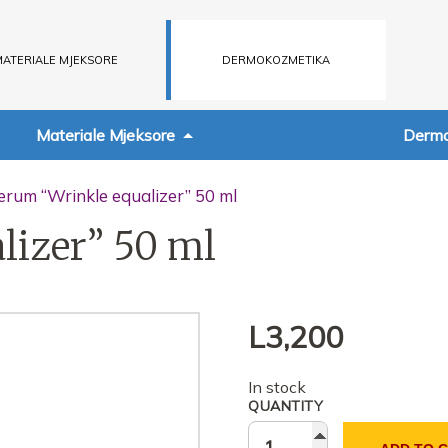
ATERIALE MJEKSORE
DERMOKOZMETIKA
Materiale Mjeksore
Dermo
erum “Wrinkle equalizer” 50 ml
lizer” 50 ml
L
3,200
In stock
QUANTITY