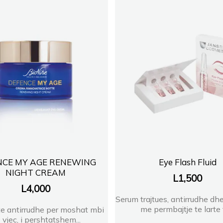
NCE MY AGE RENEWING
Eye Flash Fluid
NIGHT CREAM
L
1,500
L
4,000
Serum trajtues, antirrudhe dh
me permbajtje te larte t
e antirrudhe per moshat mbi
 vjec, i pershtatshem...