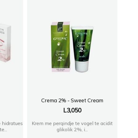
Crema 2% - Sweet Cream
L
3,050
e hidratues
Krem me perqindje te vogel te acidit
e...
glikolik 2%, i...