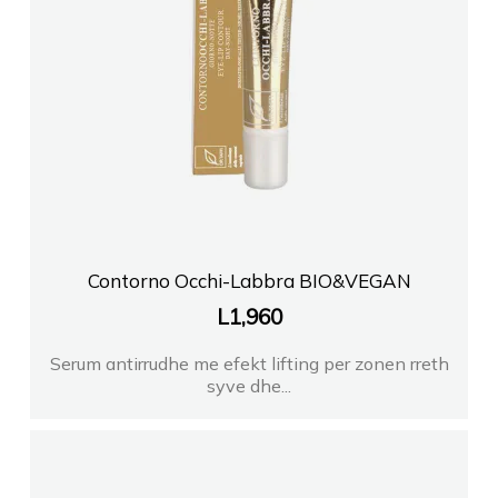
Contorno Occhi-Labbra BIO&VEGAN
L
1,960
Serum antirrudhe me efekt lifting per zonen rreth
syve dhe...