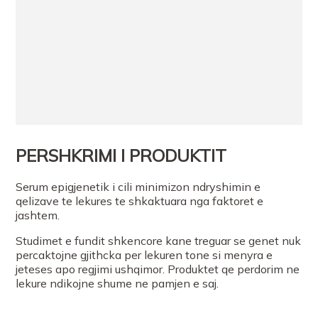
PERSHKRIMI I PRODUKTIT
Serum epigjenetik i cili minimizon ndryshimin e
qelizave te lekures te shkaktuara nga faktoret e
jashtem.
Studimet e fundit shkencore kane treguar se genet nuk
percaktojne gjithcka per lekuren tone si menyra e
jeteses apo regjimi ushqimor. Produktet qe perdorim ne
lekure ndikojne shume ne pamjen e saj.