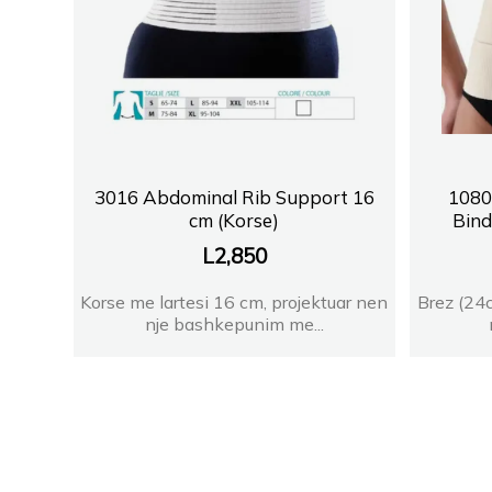
3016 Abdominal Rib Support 16
1080
cm (Korse)
Bind
L
2,850
Korse me lartesi 16 cm, projektuar nen
Brez (24c
nje bashkepunim me...