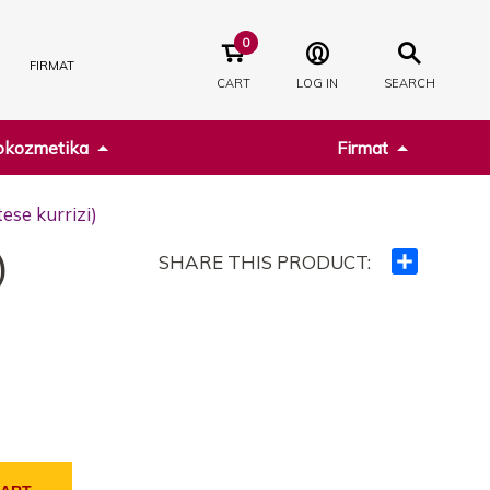
0
FIRMAT
CART
LOG IN
SEARCH
kozmetika
Firmat
se kurrizi)
)
SHARE THIS PRODUCT:
Ndajeni
me
të
tjerët