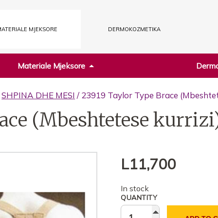
ATERIALE MJEKSORE
DERMOKOZMETIKA
Materiale Mjeksore
Dermo
/
SHPINA DHE MESI
/ 23919 Taylor Type Brace (Mbeshtete
ace (Mbeshtetese kurrizi
L
11,700
In stock
QUANTITY