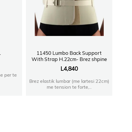
1
11450 Lumbo Back Support
With Strap H.22cm- Brez shpine
L
4,840
e per te
Brez elastik lumbar (me lartesi 22cm)
me tension te forte,...