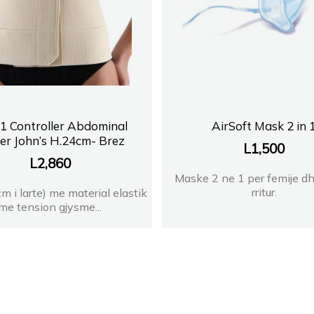
1 Controller Abdominal
AirSoft Mask 2 in 
er John’s H.24cm- Brez
L
1,500
L
2,860
Maske 2 ne 1 per femije dh
rritur.
m i larte) me material elastik
me tension gjysme...