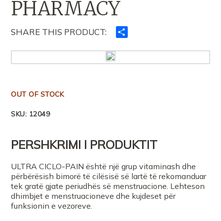
PHARMACY
SHARE THIS PRODUCT:
Ndajeni
me
të
tjerët
OUT OF STOCK
SKU:
12049
PERSHKRIMI I PRODUKTIT
ULTRA CICLO-PAIN është një grup vitaminash dhe
përbërësish bimorë të cilësisë së lartë të rekomanduar
tek gratë gjate periudhës së menstruacione. Lehteson
dhimbjet e menstruacioneve dhe kujdeset për
funksionin e vezoreve.