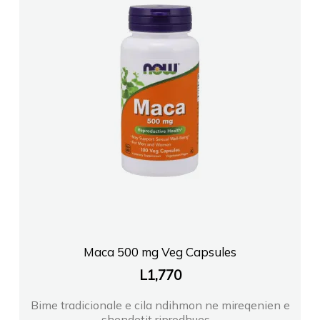
Maca 500 mg Veg Capsules
L
1,770
Bime tradicionale e cila ndihmon ne mireqenien e
shendetit riprodhues....