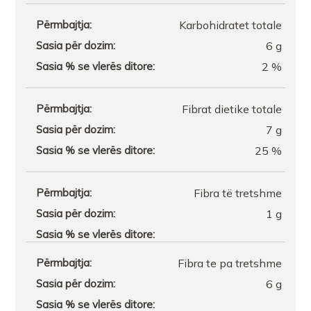
Karbohidratet totale
6 g
2 %
Fibrat dietike totale
7 g
25 %
Fibra të tretshme
1 g
Fibra te pa tretshme
6 g