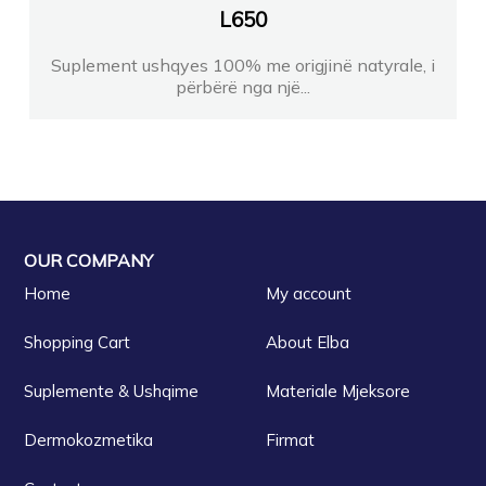
L
650
Suplement ushqyes 100% me origjinë natyrale, i
përbërë nga një...
OUR COMPANY
Home
My account
Shopping Cart
About Elba
Suplemente & Ushqime
Materiale Mjeksore
Dermokozmetika
Firmat