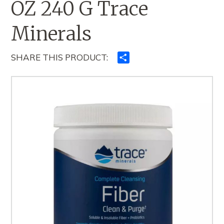
OZ 240 G Trace
Minerals
SHARE THIS PRODUCT:
Ndajeni
me
të
tjerët