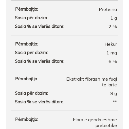
Proteina
1 g
2 %
Hekur
1 mg
6 %
Ekstrakt fibrash me fuqi
te larte
8 g
**
Flora e qendrueshme
prebiotike