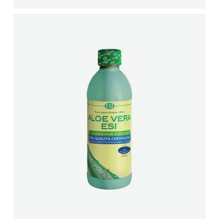
FARMACI FLORI
Farmaci JUAJ
Farmaci Elda
Farmaci Dite E Nate 306
Farmaci Patrisia Hoti
Farmaci Dite e Nate 78
FARMACI NECKASR