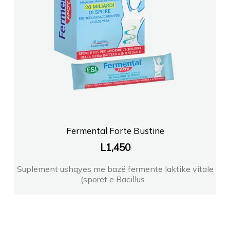
FARMACI ANTIGONI KRISTIANA DURRES
FARMACI KSANTI FARMA TIRANE
FARMACI URGJENCA BABAMUSTA
FARMACI DORINA VASIARI DR
Fermental Forte Bustine
FARMACI ELIDA CALI SR
L
1,450
FARMACI AL PHARMA
Suplement ushqyes me bazë fermente laktike vitale
(sporet e Bacillus...
FARMACI KRISTAL Qendra Kristal
FARMACI AGIMI 1 Tirane