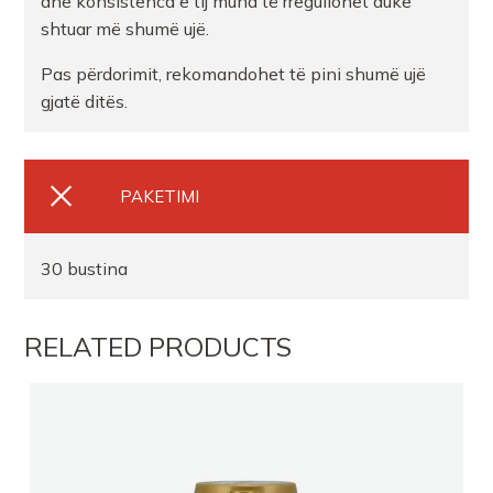
dhe konsistenca e tij mund të rregullohet duke
shtuar më shumë ujë.
FARMACI KLAUDIA
Pas përdorimit, rekomandohet të pini shumë ujë
gjatë ditës.
FARMACI XHULIOVLORE
FARMACI MOZAIKUTR
PAKETIMI
FARMACI SARATR
30 bustina
Farmaci AlbaItalianeEL
RELATED PRODUCTS
Farmaci NabisTR
FARMACI HANATR