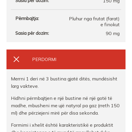
150 mg
FARMACI NERSI QTUTR
Pluhur nga frutat (farat)
Farmaci FitHealth 2
e finokut
90 mg
FARMACI SUELA DURRES
FARMACI FLORI
PERDORMI
FarmacI Ina Zela
Merrni 1 deri në 3 bustina gjatë ditës, mundësisht
larg vakteve.
Farmaci Healthcare Xhuli
Hidhni përmbajtjen e një bustine në një gotë të
madhe, mbusheni me ujë natyral pa gaz (rreth 150
FARMACI TEUTA FIER
ml) dhe përziejeni mirë për disa sekonda.
Formimi i xhelit është karakteristikë e produktit
FARMACI HANATR