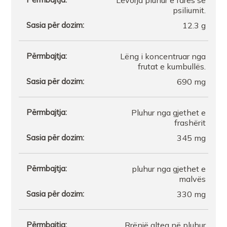
Lëvorja pluhur e farës së
Farmaci Dite E Nate 306
psiliumit.
12.3 g
Farmaci Perla
Lëng i koncentruar nga
Farmaci Damel Pharma
frutat e kumbullës.
690 mg
FARMACI URGJENCA 1
Pluhur nga gjethet e
FARMACI FARMALINE TIRANE
frashërit
345 mg
Farmaci ITALIA 10
pluhur nga gjethet e
malvës
FARMACI Nr9 Plus ANISAVlore
330 mg
FARMACI LIVIDA
Rrënjë altea në pluhur