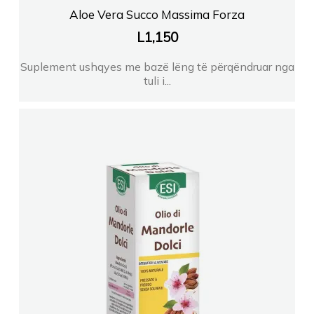
FARMACI KLODI BR
Aloe Vera Succo Massima Forza
L
1,150
COSMETIC NATURAL
Suplement ushqyes me bazë lëng të përqëndruar nga
tuli i...
FARMACI NILA DURRES
Farmaci SAPIENZA
Farmaci Elda
FARMACI JULI PATOS
Farmaci DITE NATE 4
FARMACI SHALLARI TIRANE