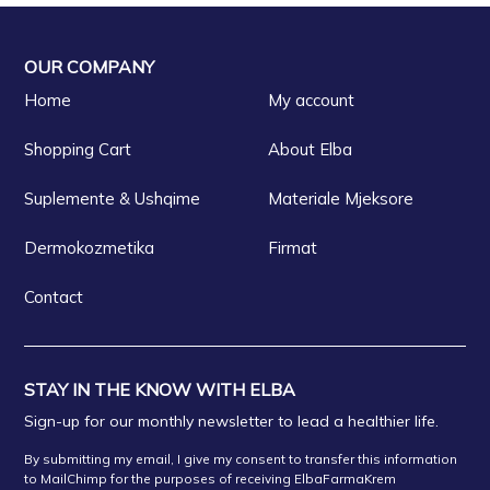
FARMACI DR PHARMACYANDRI CABELI
OUR COMPANY
Home
My account
Farmaci PHARMACY
Shopping Cart
About Elba
FARMACI HOBDARI
Suplemente & Ushqime
Materiale Mjeksore
Dermokozmetika
Firmat
FARMACI VJOLA Rr EL
Contact
FARMACI PRANVERA
Farmaci Idi 4
STAY IN THE KNOW WITH ELBA
Sign-up for our monthly newsletter to lead a healthier life.
FARMACI FARMACITYFISHTA 1
By submitting my email, I give my consent to transfer this information
to MailChimp for the purposes of receiving ElbaFarmaKrem