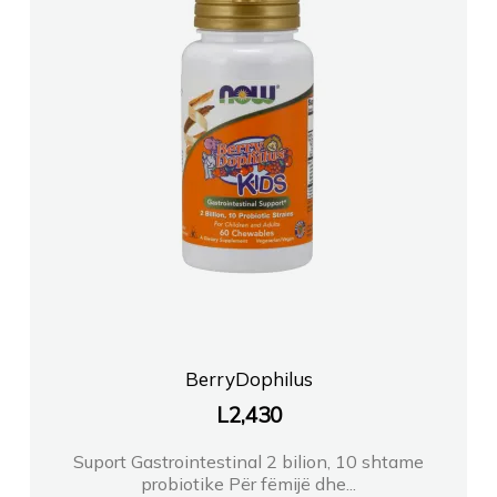
FARMACI AG Tirane
FARMACI SHEHU
FARMACI SILVI Elbasan
FARMACI INAPHARMA Tirane
FARMACI FARMABLEND 2
FARMACI LIFE
BerryDophilus
FARMACI JONAPHARMASHK
L
2,430
Suport Gastrointestinal 2 bilion, 10 shtame
FARMACI KLER Maria Kleri Troplini
probiotike Për fëmijë dhe...