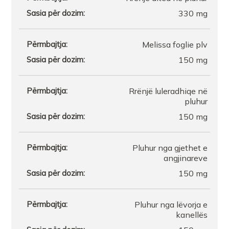
330 mg
FARMACI VIRNA
Melissa foglie plv
FARMACI NEO TIRANE
150 mg
Farmaci Damel Pharma
Rrënjë luleradhiqe në
pluhur
Farmaci FEMINA FARMA
150 mg
MedTech8 Enterprise Shpk
Pluhur nga gjethet e
angjinareve
Farmaci Gentiana MarkuTR
150 mg
Farmaci AMMA FARMA
Pluhur nga lëvorja e
kanellës