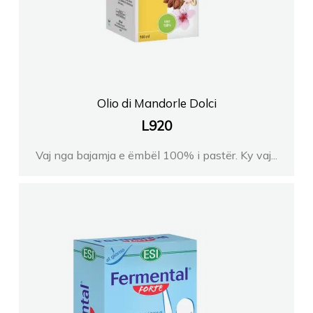
FARMACI NOBEL
Farmaci FLEMING
Olio di Mandorle Dolci
FARMACI DIAMANTI Klajda Dhiamandi
L
920
Vaj nga bajamja e ëmbël 100% i pastër. Ky vaj...
FARMACI DITE E NATE 1
Farmaci Farmanet 10
FARMACI Nr9 Plus ANISAVlore
FARMACI DALIPI DR