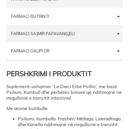
FARMACI BUTRINTI
FARMACI SAJMIR PAPAVANGJELI
FARMACI DALIPI DR
FARMACI JONALU
PERSHKRIMI I PRODUKTIT
ELEKTRA PHARMA 2
Suplementi ushqimor “Le Dieci Erbe Psillio”, me bazë
Psilium, Kumbull dhe përbërës bimorë që ndihmojnë në
rregullsinë e tranzitit intestinal.
FARMACI FELIX Tirane
Me aromë kumbulle.
Psiliumi, Kumbulla, Frashëri, Mëllaga, Luleradhiqja
FARMACI SIBEL
dhe Kanella ndihmojnë në rregullsinë e tranzitit