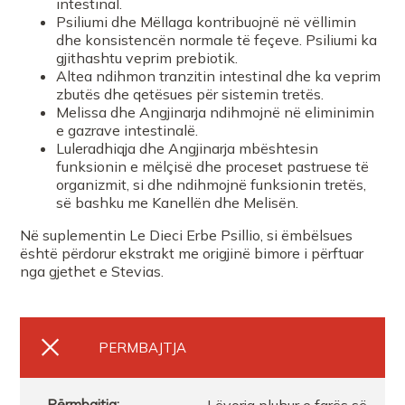
intestinal.
Psiliumi dhe Mëllaga kontribuojnë në vëllimin
FARMACI KLAUDIA
dhe konsistencën normale të feçeve. Psiliumi ka
gjithashtu veprim prebiotik.
Altea ndihmon tranzitin intestinal dhe ka veprim
FARMACI ARLINDA TIRANE
zbutës dhe qetësues për sistemin tretës.
Melissa dhe Angjinarja ndihmojnë në eliminimin
e gazrave intestinalë.
Umano Felice SHPK
Luleradhiqja dhe Angjinarja mbështesin
funksionin e mëlçisë dhe proceset pastruese të
organizmit, si dhe ndihmojnë funksionin tretës,
Farmaci SIDI
së bashku me Kanellën dhe Melisën.
Në suplementin Le Dieci Erbe Psillio, si ëmbëlsues
FARMACI PEKA TIRANE
është përdorur ekstrakt me origjinë bimore i përftuar
nga gjethet e Stevias.
FARMACI MATA
PERMBAJTJA
Farmaci SUBRA PHARMACY