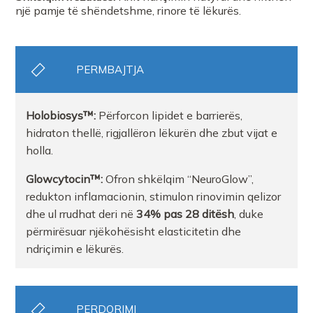
një pamje të shëndetshme, rinore të lëkurës.
PERMBAJTJA
Holobiosys™:
Përforcon lipidet e barrierës,
hidraton thellë, rigjallëron lëkurën dhe zbut vijat e
holla.
Glowcytocin™:
Ofron shkëlqim “NeuroGlow”,
redukton inflamacionin, stimulon rinovimin qelizor
dhe ul rrudhat deri në
34% pas 28 ditësh
, duke
përmirësuar njëkohësisht elasticitetin dhe
ndriçimin e lëkurës.
PERDORIMI