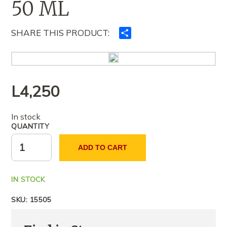
50 ML
SHARE THIS PRODUCT:
Ndajeni
me
të
tjerët
L
4,250
In stock
QUANTITY
ADD TO CART
IN STOCK
SKU:
15505