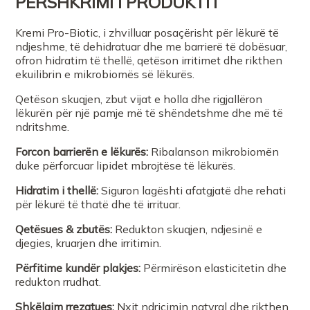
PERSHKRIMI I PRODUKTIT
Kremi Pro-Biotic, i zhvilluar posaçërisht për lëkurë të
ndjeshme, të dehidratuar dhe me barrierë të dobësuar,
ofron hidratim të thellë, qetëson irritimet dhe rikthen
ekuilibrin e mikrobiomës së lëkurës.
Qetëson skuqjen, zbut vijat e holla dhe rigjallëron
lëkurën për një pamje më të shëndetshme dhe më të
ndritshme.
Forcon barrierën e lëkurës:
Ribalanson mikrobiomën
duke përforcuar lipidet mbrojtëse të lëkurës.
Hidratim i thellë:
Siguron lagështi afatgjatë dhe rehati
për lëkurë të thatë dhe të irrituar.
Qetësues & zbutës:
Redukton skuqjen, ndjesinë e
djegies, kruarjen dhe irritimin.
Përfitime kundër plakjes:
Përmirëson elasticitetin dhe
redukton rrudhat.
Shkëlqim rrezatues:
Nxit ndriçimin natyral dhe rikthen